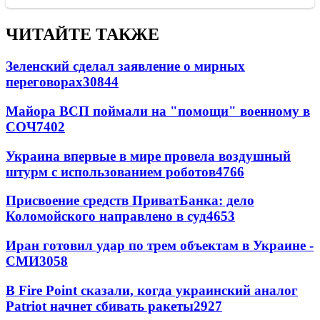
ЧИТАЙТЕ ТАКЖЕ
Зеленский сделал заявление о мирных
переговорах
30844
Майора ВСП поймали на "помощи" военному в
СОЧ
7402
Украина впервые в мире провела воздушный
штурм с использованием роботов
4766
Присвоение средств ПриватБанка: дело
Коломойского направлено в суд
4653
Иран готовил удар по трем объектам в Украине -
СМИ
3058
В Fire Point сказали, когда украинский аналог
Patriot начнет сбивать ракеты
2927