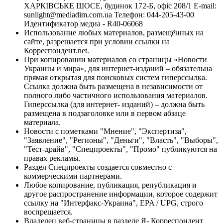
ХАРКІВСЬКЕ ШОСЕ, будинок 172-Б, офіс 208/1 E-mail:
sunlight@mediadim.com.ua
Телефон: 044-205-43-00
Идентификатор медиа - R40-06068
Использование любых материалов, размещённых на
сайте, разрешается при условии ссылки на
Корреспондент.net.
При копировании материалов со страницы «Новости
Украины и мира», для интернет-изданий – обязательна
прямая открытая для поисковых систем гиперссылка.
Ссылка должна быть размещена в независимости от
полного либо частичного использования материалов.
Гиперссылка (для интернет- изданий) – должна быть
размещена в подзаголовке или в первом абзаце
материала.
Новости с пометками "Мнение", "Экспертиза",
"Заявление", "Регионы", "Деньги", "Власть", "Выборы",
"Тест-драйв", "Спецпроекты", "Промо" публикуются на
правах рекламы.
Раздел Спецпроекты создается совместно с
коммерческими партнерами.
Любое копирование, публикация, републикация и
другое распространение информации, которое содержит
ссылку на "Интерфакс-Украина", EPA / UPG, строго
воспрещается.
Владелец веб-страницы в разделе Я- Корреспондент