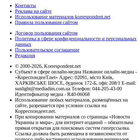
Контакты
Реклама на сайте
Использование материалов korrespondent.net
Правила пользования сайтом
Договор пользования сайтом
Политика в сфере конфиденциальности и персональных
данных
Пользовательское соглашение
Редакция
© 2000-2026, Korrespondent.net
Субъект в сфере онлайн-медиа Название онлайн-медиа -
«КореспонденТ.net» Адрес: 02091, місто Київ,
ХАРКІВСЬКЕ ШОСЕ, будинок 172-Б, офіс 208/1 E-mail:
sunlight@mediadim.com.ua
Телефон: 044-205-43-00
Идентификатор медиа - R40-06068
Использование любых материалов, размещённых на
сайте, разрешается при условии ссылки на
Корреспондент.net.
При копировании материалов со страницы «Новости
Украины и мира», для интернет-изданий – обязательна
прямая открытая для поисковых систем гиперссылка.
Ссылка должна быть размещена в независимости от
полного либо частичного использования материалов.