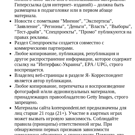
Гиперссылка (для интернет- изданий) – должна быть
размещена в подзаголовке или в первом абзаце
материала.
Новости с пометками "Мнение", "Экспертиза",
"Заявление", "Регионы", "Деньги", "Власть", "Выборы",
"Тест-драйв", "Спецпроекты", "Промо" публикуются на
правах рекламы.
Раздел Спецпроекты создается совместно с
коммерческими партнерами.
Любое копирование, публикация, републикация и
другое распространение информации, которое содержит
ссылку на "Интерфакс-Украина", EPA / UPG, строго
воспрещается.
Владелец веб-страницы в разделе Я- Корреспондент
является автор публикации.
Любое копирование, перепечатка и воспроизведение
фотографий и/или аудиовизуальных материалов,
принадлежащих правообладателю Getty Images, строго
запрещено.
Материалы сайта korrespondent.net предназначены для
лиц старше 21 года (21+). Участие в азартных играх
может вызвать игровую зависимость. Соблюдайте
правила (принципы) ответственной игры. При
обнаружении первых признаков зависимости
немедленно обратитесь к специалисту. Помните, что