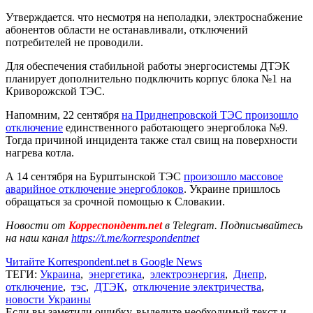
Утверждается. что несмотря на неполадки, электроснабжение
абонентов области не останавливали, отключений
потребителей не проводили.
Для обеспечения стабильной работы энергосистемы ДТЭК
планирует дополнительно подключить корпус блока №1 на
Криворожской ТЭС.
Напомним, 22 сентября
на Приднепровской ТЭС произошло
отключение
единственного работающего энергоблока №9.
Тогда причиной инцидента также стал свищ на поверхности
нагрева котла.
А 14 сентября на Бурштынской ТЭС
произошло массовое
аварийное отключение энергоблоков
. Украине пришлось
обращаться за срочной помощью к Словакии.
Новости от
Корреспондент.net
в Telegram. Подписывайтесь
на наш канал
https://t.me/korrespondentnet
Читайте Korrespondent.net в Google News
ТЕГИ:
Украина
,
энергетика
,
электроэнергия
,
Днепр
,
отключение
,
тэс
,
ДТЭК
,
отключение электричества
,
новости Украины
Если вы заметили ошибку, выделите необходимый текст и