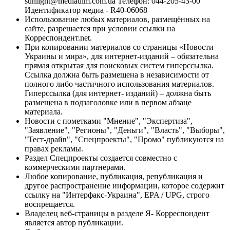
sunlight@mediadim.com.ua
Телефон: 044-205-43-00
Идентификатор медиа - R40-06068
Использование любых материалов, размещённых на
сайте, разрешается при условии ссылки на
Корреспондент.net.
При копировании материалов со страницы «Новости
Украины и мира», для интернет-изданий – обязательна
прямая открытая для поисковых систем гиперссылка.
Ссылка должна быть размещена в независимости от
полного либо частичного использования материалов.
Гиперссылка (для интернет- изданий) – должна быть
размещена в подзаголовке или в первом абзаце
материала.
Новости с пометками "Мнение", "Экспертиза",
"Заявление", "Регионы", "Деньги", "Власть", "Выборы",
"Тест-драйв", "Спецпроекты", "Промо" публикуются на
правах рекламы.
Раздел Спецпроекты создается совместно с
коммерческими партнерами.
Любое копирование, публикация, републикация и
другое распространение информации, которое содержит
ссылку на "Интерфакс-Украина", EPA / UPG, строго
воспрещается.
Владелец веб-страницы в разделе Я- Корреспондент
является автор публикации.