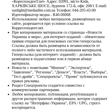
«КореспонденТ.net» Адрес: 02091, місто Київ,
ХАРКІВСЬКЕ ШОСЕ, будинок 172-Б, офіс 208/1 E-mail:
sunlight@mediadim.com.ua
Телефон: 044-205-43-00
Идентификатор медиа - R40-06068
Использование любых материалов, размещённых на
сайте, разрешается при условии ссылки на
Корреспондент.net.
При копировании материалов со страницы «Новости
Украины и мира», для интернет-изданий – обязательна
прямая открытая для поисковых систем гиперссылка.
Ссылка должна быть размещена в независимости от
полного либо частичного использования материалов.
Гиперссылка (для интернет- изданий) – должна быть
размещена в подзаголовке или в первом абзаце
материала.
Новости с пометками "Мнение", "Экспертиза",
"Заявление", "Регионы", "Деньги", "Власть", "Выборы",
"Тест-драйв", "Спецпроекты", "Промо" публикуются на
правах рекламы.
Раздел Спецпроекты создается совместно с
коммерческими партнерами.
Любое копирование, публикация, републикация и
другое распространение информации, которое содержит
ссылку на "Интерфакс-Украина", EPA / UPG, строго
воспрещается.