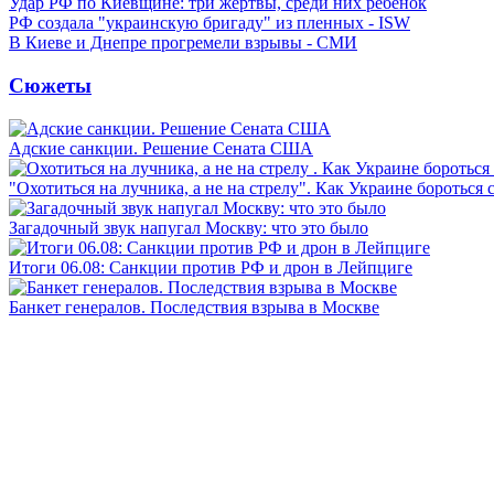
Удар РФ по Киевщине: три жертвы, среди них ребенок
РФ создала "украинскую бригаду" из пленных - ISW
В Киеве и Днепре прогремели взрывы - СМИ
Сюжеты
Адские санкции. Решение Сената США
"Охотиться на лучника, а не на стрелу". Как Украине бороться 
Загадочный звук напугал Москву: что это было
Итоги 06.08: Санкции против РФ и дрон в Лейпциге
Банкет генералов. Последствия взрыва в Москве