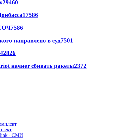
х
29460
Донбасса
17586
 СОЧ
7586
кого направлено в суд
7501
И
2826
triot начнет сбивать ракеты
2372
плект
link - СМИ