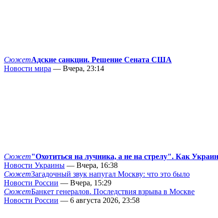
Сюжет
Адские санкции. Решение Сената США
Новости мира
— Вчера, 23:14
Сюжет
"Охотиться на лучника, а не на стрелу". Как Украи
Новости Украины
— Вчера, 16:38
Сюжет
Загадочный звук напугал Москву: что это было
Новости России
— Вчера, 15:29
Сюжет
Банкет генералов. Последствия взрыва в Москве
Новости России
— 6 августа 2026, 23:58