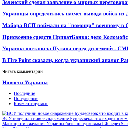
Зеленский сделал заявление о мирных переговора
Украинцы определились насчет вывода войск из 
Майора ВСП поймали на "помощи" военному в
Присвоение средств ПриватБанка: дело Коломойс
Украина поставила Путина перед дилеммой - СМ
В Fire Point сказали, когда украинский аналог Pa
Читать комментарии
Новости Украины
Последние
Популярные
Комментируемые
ВСУ получили новое снаряжение Бундесвера: что входит в ком
Маск против желания Украины бить по пусковым РФ через Star