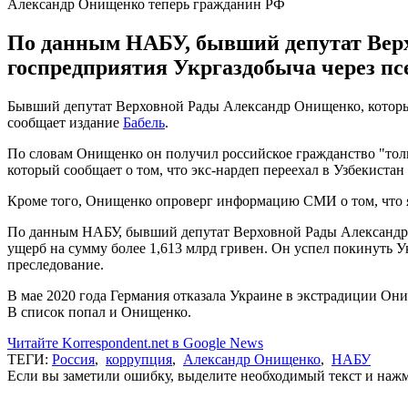
Александр Онищенко теперь гражданин РФ
По данным НАБУ, бывший депутат Верх
госпредприятия Укргаздобыча через псе
Бывший депутат Верховной Рады Александр Онищенко, который
сообщает издание
Бабель
.
По словам Онищенко он получил российское гражданство "толь
который сообщает о том, что экс-нардеп переехал в Узбекиста
Кроме того, Онищенко опроверг информацию СМИ о том, что як
По данным НАБУ, бывший депутат Верховной Рады Александр О
ущерб на сумму более 1,613 млрд гривен. Он успел покинуть Ук
преследование.
В мае 2020 года Германия отказала Украине в экстрадиции Он
В список попал и Онищенко.
Читайте Korrespondent.net в Google News
ТЕГИ:
Россия
,
коррупция
,
Александр Онищенко
,
НАБУ
Если вы заметили ошибку, выделите необходимый текст и нажми