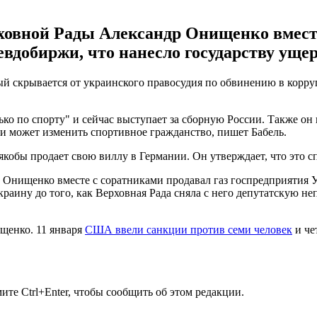
овной Рады Александр Онищенко вместе
вдобиржи, что нанесло государству ущерб
 скрывается от украинского правосудия по обвинению в корруп
ко по спорту" и сейчас выступает за сборную России. Также он
н и может изменить спортивное гражданство, пишет Бабель.
обы продает свою виллу в Германии. Он утверждает, что это сп
нищенко вместе с соратниками продавал газ госпредприятия Ук
раину до того, как Верховная Рада сняла с него депутатскую не
ищенко. 11 января
США ввели санкции
против семи человек
и че
те Ctrl+Enter, чтобы сообщить об этом редакции.