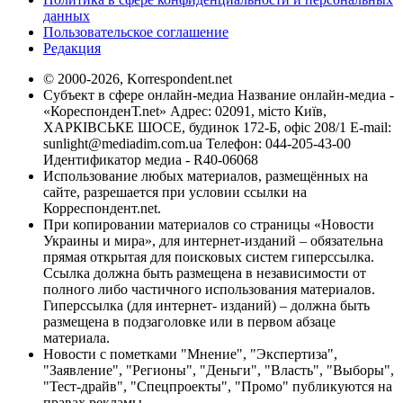
данных
Пользовательское соглашение
Редакция
© 2000-2026, Korrespondent.net
Субъект в сфере онлайн-медиа Название онлайн-медиа -
«КореспонденТ.net» Адрес: 02091, місто Київ,
ХАРКІВСЬКЕ ШОСЕ, будинок 172-Б, офіс 208/1 E-mail:
sunlight@mediadim.com.ua
Телефон: 044-205-43-00
Идентификатор медиа - R40-06068
Использование любых материалов, размещённых на
сайте, разрешается при условии ссылки на
Корреспондент.net.
При копировании материалов со страницы «Новости
Украины и мира», для интернет-изданий – обязательна
прямая открытая для поисковых систем гиперссылка.
Ссылка должна быть размещена в независимости от
полного либо частичного использования материалов.
Гиперссылка (для интернет- изданий) – должна быть
размещена в подзаголовке или в первом абзаце
материала.
Новости с пометками "Мнение", "Экспертиза",
"Заявление", "Регионы", "Деньги", "Власть", "Выборы",
"Тест-драйв", "Спецпроекты", "Промо" публикуются на
правах рекламы.