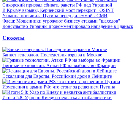
Сикорский призвал сбивать ракеты РФ над Украиной
В Крыму взрывы, Керченский мост перекрыт - OSINT
Украина поставила Путина перед дилеммой - СМИ
Флеш: Мошенники угрожают бизнесу атаками "шахедов"
Консульство Украины прокомментировало нападение в Гданьс
Сюжеты
Банкет генералов. Последствия взрыва в Москве
Грязные технологии. Атаки РФ на выборы во Франции
Эскалация для Европы. Российский дрон в Лейпциге
Изменения в армии РФ: что стоит за решением Путина
Итоги 5.8: Удар по Киеву и нехватка антибаллистики