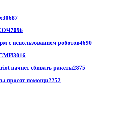
х
30687
 СОЧ
7096
рм с использованием роботов
4690
- СМИ
3016
triot начнет сбивать ракеты
2875
сты просят помощи
2252