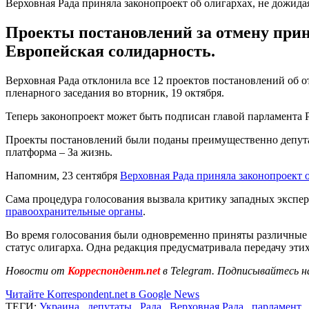
Верховная Рада приняла законопроект об олигархах, не дожид
Проекты постановлений за отмену при
Европейская солидарность.
Верховная Рада отклонила все 12 проектов постановлений об от
пленарного заседания во вторник, 19 октября.
Теперь законопроект может быть подписан главой парламента 
Проекты постановлений были поданы преимущественно депута
платформа – За жизнь.
Напомним, 23 сентября
Верховная Рада приняла законопроект 
Сама процедура голосования вызвала критику западных экспе
правоохранительные органы
.
Во время голосования были одновременно приняты различные т
статус олигарха. Одна редакция предусматривала передачу э
Новости от
Корреспондент.net
в Telegram. Подписывайтесь н
Читайте Korrespondent.net в Google News
ТЕГИ:
Украина
,
депутаты
,
Рада
,
Верховная Рада
,
парламент
,