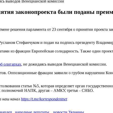
аясь выводов Венецианской комиссии
нятия законопроекта были поданы преи
мене решения парламента от 23 сентября о принятии проекта зак
Русланом Стефанчуком и подан на подпись президенту Владимир
тами из фракции Европейская солидарность. Также один проек
об олигархах
, не дожидаясь выводов Венецианской комиссии.
ртов. Оппозиционные фракции заявили о грубом нарушении Кон
олкования статьи №5, которая определяет орган государственн
тих полномочий НАПК, другая – АМКУ, третья – СНБО.
а наш канал
https://t.me/korrespondentnet
нардеп
,
народные депутаты.
,
новости Украины