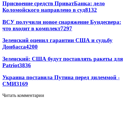
Присвоение средств ПриватБанка: дело
Коломойского направлено в суд
8132
ВСУ получили новое снаряжение Бундесвера:
что входит в комплект
7297
Зеленский оценил гарантии США и судьбу
Донбасса
4200
Зеленский: США будут поставлять ракеты для
Patriot
3836
Украина поставила Путина перед дилеммой -
СМИ
3169
Читать комментарии