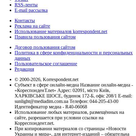
RSS-ленты
E-mail рассылка
Контакты
Реклама на сайте
Использование материалов korrespondent.net
Правила пользования сайтом
Договор пользования сайтом
Политика в сфере конфиденциальности и персональных
данных
Пользовательское соглашение
Редакция
© 2000-2026, Korrespondent.net
Субъект в сфере онлайн-медиа Название онлайн-медиа -
«КореспонденТ.net» Адрес: 02091, місто Київ,
ХАРКІВСЬКЕ ШОСЕ, будинок 172-Б, офіс 208/1 E-mail:
sunlight@mediadim.com.ua
Телефон: 044-205-43-00
Идентификатор медиа - R40-06068
Использование любых материалов, размещённых на
сайте, разрешается при условии ссылки на
Корреспондент.net.
При копировании материалов со страницы «Новости
Украины и мира», для интернет-изданий – обязательна