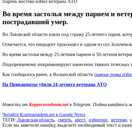
Парень жестоко избил ветерана АТО
Во время застолья между парнем и вет
пострадавший умер.
Во Львовской области взяли под стражу 25-летнего парня, кот
Отмечается, что инцидент произошел в одном из сел Золочевско
Во время застолья между 25-летним парнем и 50-летним ветер
Подозреваемому инкриминируют нанесение тяжких телесных по
Как сообщалось ранее, в Волынской области
пьяные ромы изби
На Прикарпатье убили 24-летнего ветерана АТО
Новости от
Корреспондент.net
в Telegram. Подписывайтесь н
Читайте Korrespondent.net в Google News
ТЕГИ:
Львовская область
,
смерть
,
арест
,
избиение
,
ветеран
,
Если вы заметили ошибку, выделите необходимый текст и нажми