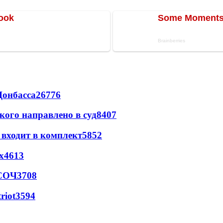
Донбасса
26776
кого направлено в суд
8407
 входит в комплект
5852
х
4613
 СОЧ
3708
riot
3594