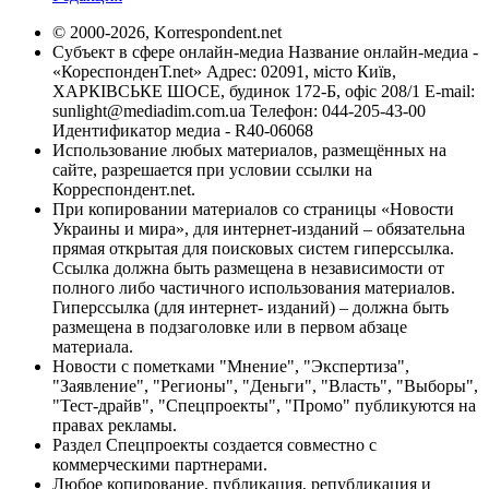
© 2000-2026, Korrespondent.net
Субъект в сфере онлайн-медиа Название онлайн-медиа -
«КореспонденТ.net» Адрес: 02091, місто Київ,
ХАРКІВСЬКЕ ШОСЕ, будинок 172-Б, офіс 208/1 E-mail:
sunlight@mediadim.com.ua
Телефон: 044-205-43-00
Идентификатор медиа - R40-06068
Использование любых материалов, размещённых на
сайте, разрешается при условии ссылки на
Корреспондент.net.
При копировании материалов со страницы «Новости
Украины и мира», для интернет-изданий – обязательна
прямая открытая для поисковых систем гиперссылка.
Ссылка должна быть размещена в независимости от
полного либо частичного использования материалов.
Гиперссылка (для интернет- изданий) – должна быть
размещена в подзаголовке или в первом абзаце
материала.
Новости с пометками "Мнение", "Экспертиза",
"Заявление", "Регионы", "Деньги", "Власть", "Выборы",
"Тест-драйв", "Спецпроекты", "Промо" публикуются на
правах рекламы.
Раздел Спецпроекты создается совместно с
коммерческими партнерами.
Любое копирование, публикация, републикация и