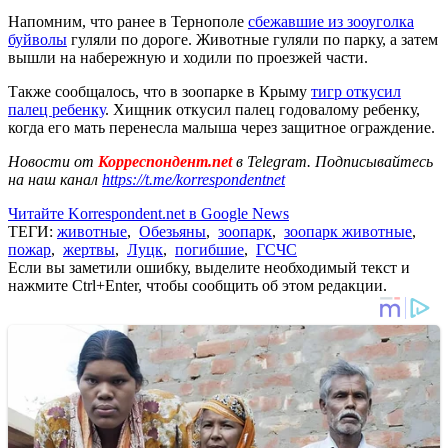
Напомним, что ранее в Тернополе
сбежавшие из зооуголка
буйволы
гуляли по дороге. Животные гуляли по парку, а затем
вышли на набережную и ходили по проезжей части.
Также сообщалось, что в зоопарке в Крыму
тигр откусил
палец ребенку
. Хищник откусил палец годовалому ребенку,
когда его мать перенесла малыша через защитное ограждение.
Новости от
Корреспондент.net
в Telegram. Подписывайтесь
на наш канал
https://t.me/korrespondentnet
Читайте Korrespondent.net в Google News
ТЕГИ:
животные
,
Обезьяны
,
зоопарк
,
зоопарк животные
,
пожар
,
жертвы
,
Луцк
,
погибшие
,
ГСЧС
Если вы заметили ошибку, выделите необходимый текст и
нажмите Ctrl+Enter, чтобы сообщить об этом редакции.