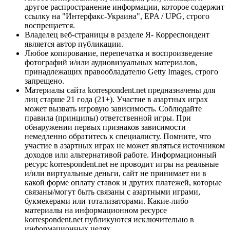
другое распространение информации, которое содержит
ссылку на "Интерфакс-Украина", EPA / UPG, строго
воспрещается.
Владелец веб-страницы в разделе Я- Корреспондент
является автор публикации.
Любое копирование, перепечатка и воспроизведение
фотографий и/или аудиовизуальных материалов,
принадлежащих правообладателю Getty Images, строго
запрещено.
Материалы сайта korrespondent.net предназначены для
лиц старше 21 года (21+). Участие в азартных играх
может вызвать игровую зависимость. Соблюдайте
правила (принципы) ответственной игры. При
обнаружении первых признаков зависимости
немедленно обратитесь к специалисту. Помните, что
участие в азартных играх не может являться источником
доходов или альтернативой работе. Информационный
ресурс korrespondent.net не проводит игры на реальные
и/или виртуальные деньги, сайт не принимает ни в
какой форме оплату ставок и других платежей, которые
связаны/могут быть связаны с азартными играми,
букмекерами или тотализаторами. Какие-либо
материалы на информационном ресурсе
korrespondent.net публикуются исключительно в
информационных целях.