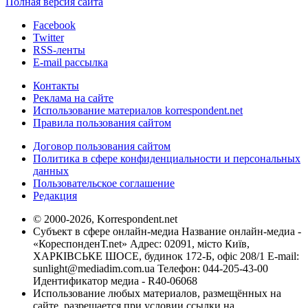
Полная версия сайта
Facebook
Twitter
RSS-ленты
E-mail рассылка
Контакты
Реклама на сайте
Использование материалов korrespondent.net
Правила пользования сайтом
Договор пользования сайтом
Политика в сфере конфиденциальности и персональных
данных
Пользовательское соглашение
Редакция
© 2000-2026, Korrespondent.net
Субъект в сфере онлайн-медиа Название онлайн-медиа -
«КореспонденТ.net» Адрес: 02091, місто Київ,
ХАРКІВСЬКЕ ШОСЕ, будинок 172-Б, офіс 208/1 E-mail:
sunlight@mediadim.com.ua
Телефон: 044-205-43-00
Идентификатор медиа - R40-06068
Использование любых материалов, размещённых на
сайте, разрешается при условии ссылки на