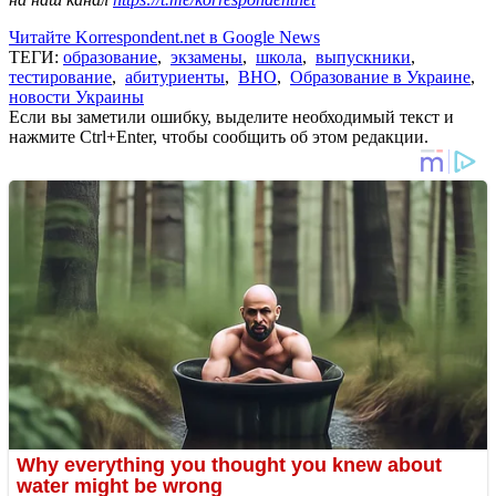
Читайте Korrespondent.net в Google News
ТЕГИ:
образование
,
экзамены
,
школа
,
выпускники
,
тестирование
,
абитуриенты
,
ВНО
,
Образование в Украине
,
новости Украины
Если вы заметили ошибку, выделите необходимый текст и
нажмите Ctrl+Enter, чтобы сообщить об этом редакции.