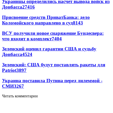
Украинцы определились насчет вывода войск из
Донбасса
27416
Присвоение средств ПриватБанка: дело
Коломойского направлено в суд
8143
ВСУ получили новое снаряжение Бундесвера:
что входит в комплект
7404
Зеленский оценил гарантии США и судьбу
Донбасса
4524
Зеленский: США будут поставлять ракеты для
Patriot
3897
Украина поставила Путина перед дилеммой -
СМИ
3267
Читать комментарии