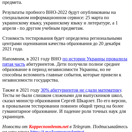
предмета.
Результаты пробного ВНО-2022 будут опубликованы на
специальном информационном сервисе: 25 марта по
украинскому языку, украинскому языку и литературе, а 1
апреля - по другим учебным предметам.
Стоимость тестирования будет определена региональными
центрами оценивания качества образования до 20 декабря
2021 года.
Напомним, в 2021 году ВНО
по истории Украины провалила
пятая часть
абитуриентов. Дети получили полное среднее
образование в период независимости Украины, но не
способны вспомнить главные события, которые привели к
независимости государства.
Также в 2021 году
30% абитуриентов не сдали математику
.
Тесты не были слишком сложными для выпускников школ,
сказал министр образования Сергей Шкарлет. По его версии,
в провальном тестировании повинен общий тренд на более
гуманитарное образование. И падение роли точных наук для
украинцев.
Новости от
Корреспондент.net
в Telegram. Подписывайтесь
на наш канал
https://t.me/korrespondentnet