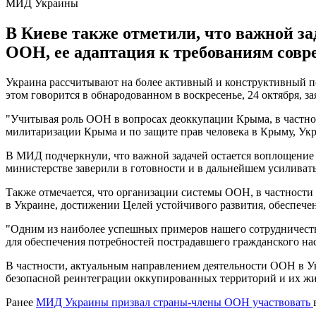
МИД Украины
В Киеве также отметили, что важной з
ООН, ее адаптация к требованиям совр
Украина рассчитывают на более активный и конструктивный 
этом говорится в обнародованном в воскресенье, 24 октября
"Учитывая роль ООН в вопросах деоккупации Крыма, в частн
милитаризации Крыма и по защите прав человека в Крыму, Укр
В МИД подчеркнули, что важной задачей остается воплощени
министерстве заверили в готовности и в дальнейшем усиливат
Также отмечается, что организации системы ООН, в частнос
в Украине, достижении Целей устойчивого развития, обеспечен
"Одним из наиболее успешных примеров нашего сотрудничеств
для обеспечения потребностей пострадавшего гражданского на
В частности, актуальным направлением деятельности ООН в Ук
безопасной реинтеграции оккупированных территорий и их жит
Ранее
МИД Украины призвал страны-члены ООН участвовать