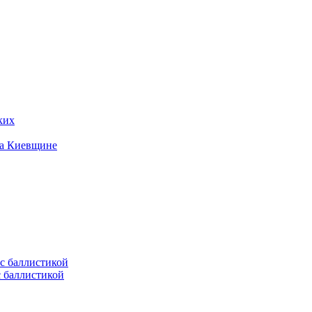
ких
на Киевщине
с баллистикой