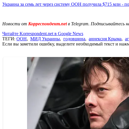
Украина за семь лет через систему ООН получила $715 млн - п
Новости от
Корреспондент.net
в Telegram. Подписывайтесь н
Читайте Korrespondent.net в Google News
ТЕГИ:
ООН
,
МИД Украины
,
годовщина
,
аннексия Крыма
,
а
Если вы заметили ошибку, выделите необходимый текст и нажми