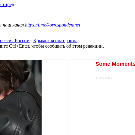
остпред
а наш канал
https://t.me/korrespondentnet
грессия России
,
Крымская платформа
те Ctrl+Enter, чтобы сообщить об этом редакции.