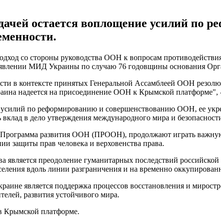
адачей остается воплощение усилий по 
еменности.
подход со стороны руководства ООН к вопросам противодейств
, заявлении МИД Украины по случаю 76 годовщины основания Ор
ости в контексте принятых Генеральной Ассамблеей ООН резол
аина надеется на присоединение ООН к Крымской платформе", - 
е усилий по реформированию и совершенствованию ООН, ее укре
ь вклад в дело утверждения международного мира и безопасност
ти Программа развития ООН (ПРООН), продолжают играть важну
ии защиты прав человека и верховенства права.
а является преодоление гуманитарных последствий российской 
селения вдоль линии разграничения и на временно оккупированн
раине является поддержка процессов восстановления и миростр
елей, развития устойчивого мира.
в Крымской платформе.