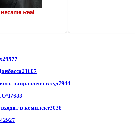
х
29577
Донбасса
21607
кого направлено в суд
7944
 СОЧ
7683
 входит в комплект
3038
И
2927