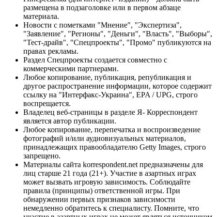
размещена в подзаголовке или в первом абзаце
материала.
Новости с пометками "Мнение", "Экспертиза",
"Заявление", "Регионы", "Деньги", "Власть", "Выборы",
"Тест-драйв", "Спецпроекты", "Промо" публикуются на
правах рекламы.
Раздел Спецпроекты создается совместно с
коммерческими партнерами.
Любое копирование, публикация, републикация и
другое распространение информации, которое содержит
ссылку на "Интерфакс-Украина", EPA / UPG, строго
воспрещается.
Владелец веб-страницы в разделе Я- Корреспондент
является автор публикации.
Любое копирование, перепечатка и воспроизведение
фотографий и/или аудиовизуальных материалов,
принадлежащих правообладателю Getty Images, строго
запрещено.
Материалы сайта korrespondent.net предназначены для
лиц старше 21 года (21+). Участие в азартных играх
может вызвать игровую зависимость. Соблюдайте
правила (принципы) ответственной игры. При
обнаружении первых признаков зависимости
немедленно обратитесь к специалисту. Помните, что
участие в азартных играх не может являться источником