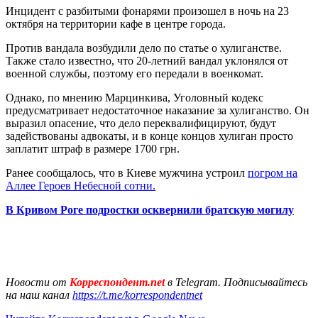
Инцидент с разбитыми фонарями произошел в ночь на 23
октября на территории кафе в центре города.
Против вандала возбудили дело по статье о хулиганстве.
Также стало известно, что 20-летний вандал уклонялся от
военной службы, поэтому его передали в военкомат.
Однако, по мнению Марцинкива, Уголовный кодекс
предусматривает недостаточное наказание за хулиганство. Он
выразил опасение, что дело переквалифицируют, будут
задействованы адвокаты, и в конце концов хулиган просто
заплатит штраф в размере 1700 грн.
Ранее сообщалось, что в Киеве мужчина устроил
погром на
Аллее Героев Небесной сотни.
В Кривом Роге подростки осквернили братскую могилу
Новости от
Корреспондент.net
в Telegram. Подписывайтесь
на наш канал
https://t.me/korrespondentnet