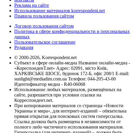
Реклама на сайте
Использование материалов korrespondent.net
Правила пользования сайтом
Договор пользования сайтом
Политика в сфере конфиденциальности и персональных
данных
Пользовательское соглашение
Редакция
© 2000-2026, Korrespondent.net
Субъект в сфере онлайн-медиа Название онлайн-медиа -
«КореспонденТ.net» Адрес: 02091, місто Київ,
ХАРКІВСЬКЕ ШОСЕ, будинок 172-Б, офіс 208/1 E-mail:
sunlight@mediadim.com.ua
Телефон: 044-205-43-00
Идентификатор медиа - R40-06068
Использование любых материалов, размещённых на
сайте, разрешается при условии ссылки на
Корреспондент.net.
При копировании материалов со страницы «Новости
Украины и мира», для интернет-изданий – обязательна
прямая открытая для поисковых систем гиперссылка.
Ссылка должна быть размещена в независимости от
полного либо частичного использования материалов.
Гиперссылка (для интернет- изданий) – должна быть