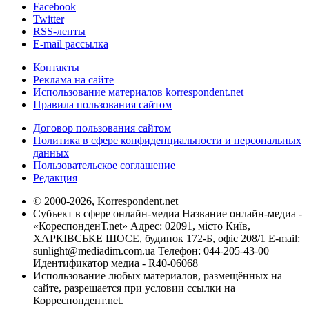
Facebook
Twitter
RSS-ленты
E-mail рассылка
Контакты
Реклама на сайте
Использование материалов korrespondent.net
Правила пользования сайтом
Договор пользования сайтом
Политика в сфере конфиденциальности и персональных
данных
Пользовательское соглашение
Редакция
© 2000-2026, Korrespondent.net
Субъект в сфере онлайн-медиа Название онлайн-медиа -
«КореспонденТ.net» Адрес: 02091, місто Київ,
ХАРКІВСЬКЕ ШОСЕ, будинок 172-Б, офіс 208/1 E-mail:
sunlight@mediadim.com.ua
Телефон: 044-205-43-00
Идентификатор медиа - R40-06068
Использование любых материалов, размещённых на
сайте, разрешается при условии ссылки на
Корреспондент.net.