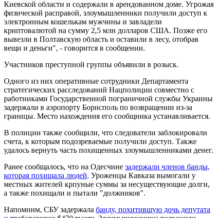
Киевской области и содержали в арендованном доме. Угрожая
физической расправой, злоумышленники получили доступ к
электронным кошелькам мужчины и завладели
криптовалютой на сумму 2,5 млн долларов США. Позже его
вывезли в Полтавскую область и оставили в лесу, отобрав
вещи и деньги", - говорится в сообщении.
Участников преступной группы объявили в розыск.
Одного из них оперативные сотрудники Департамента
стратегических расследований Нацполиции совместно с
работниками Государственной пограничной службы Украины
задержали в аэропорту Борисполь по возвращении из-за
границы. Место нахождения его сообщника устанавливается.
В полиции также сообщили, что следователи заблокировали
счета, к которым подозреваемые получили доступ. Также
удалось вернуть часть похищенных злоумышленниками денег.
Ранее сообщалось, что на Одесчине
задержали членов банды,
которая похищала людей
. Уроженцы Кавказа вымогали у
местных жителей крпуные суммы за несуществующие долги,
а также похищали и пытали "должников".
Напомним, СБУ задержала
банду, похитившую дочь депутата