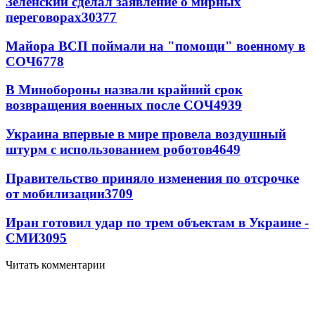
Зеленский сделал заявление о мирных
переговорах
30377
Майора ВСП поймали на "помощи" военному в
СОЧ
6778
В Минобороны назвали крайний срок
возвращения военных после СОЧ
4939
Украина впервые в мире провела воздушный
штурм с использованием роботов
4649
Правительство приняло изменения по отсрочке
от мобилизации
3709
Иран готовил удар по трем объектам в Украине -
СМИ
3095
Читать комментарии