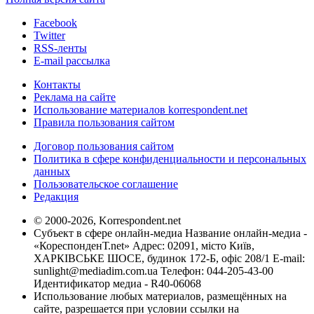
Facebook
Twitter
RSS-ленты
E-mail рассылка
Контакты
Реклама на сайте
Использование материалов korrespondent.net
Правила пользования сайтом
Договор пользования сайтом
Политика в сфере конфиденциальности и персональных
данных
Пользовательское соглашение
Редакция
© 2000-2026, Korrespondent.net
Субъект в сфере онлайн-медиа Название онлайн-медиа -
«КореспонденТ.net» Адрес: 02091, місто Київ,
ХАРКІВСЬКЕ ШОСЕ, будинок 172-Б, офіс 208/1 E-mail:
sunlight@mediadim.com.ua
Телефон: 044-205-43-00
Идентификатор медиа - R40-06068
Использование любых материалов, размещённых на
сайте, разрешается при условии ссылки на