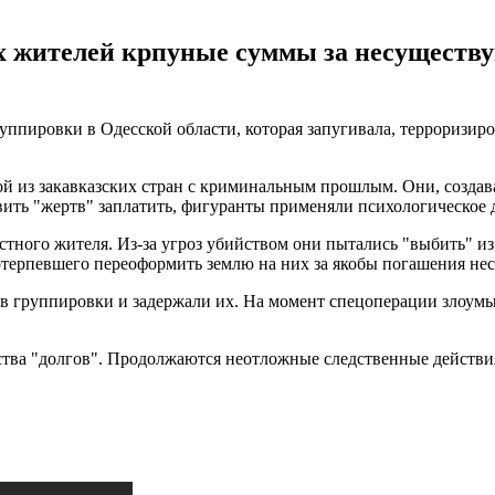
 жителей крпуные суммы за несуществу
ппировки в Одесской области, которая запугивала, терроризиро
й из закавказских стран с криминальным прошлым. Они, создав
ить "жертв" заплатить, фигуранты применяли психологическое 
ного жителя. Из-за угроз убийством они пытались "выбить" из
потерпевшего переоформить землю на них за якобы погашения не
в группировки и задержали их. На момент спецоперации злоумы
тва "долгов". Продолжаются неотложные следственные действия