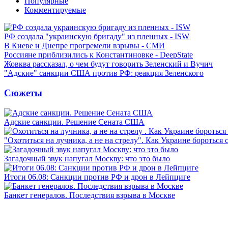
Популярные
Комментируемые
РФ создала "украинскую бригаду" из пленных - ISW
В Киеве и Днепре прогремели взрывы - СМИ
Россияне приблизились к Константиновке - DeepState
Жовква рассказал, о чем будут говорить Зеленский и Вучич
"Адские" санкции США против РФ: реакция Зеленского
Сюжеты
Адские санкции. Решение Сената США
"Охотиться на лучника, а не на стрелу". Как Украине бороться 
Загадочный звук напугал Москву: что это было
Итоги 06.08: Санкции против РФ и дрон в Лейпциге
Банкет генералов. Последствия взрыва в Москве