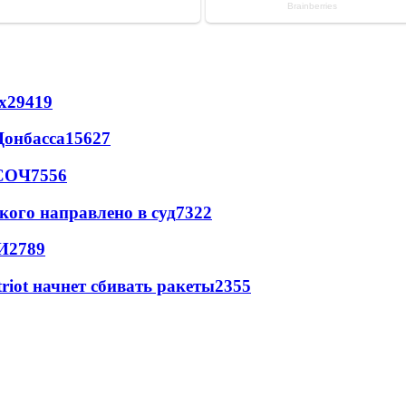
х
29419
Донбасса
15627
 СОЧ
7556
кого направлено в суд
7322
И
2789
triot начнет сбивать ракеты
2355