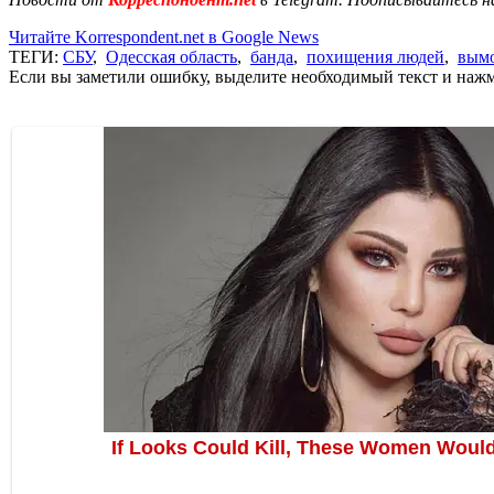
Читайте Korrespondent.net в Google News
ТЕГИ:
СБУ
,
Одесская область
,
банда
,
похищения людей
,
вымо
Если вы заметили ошибку, выделите необходимый текст и нажми