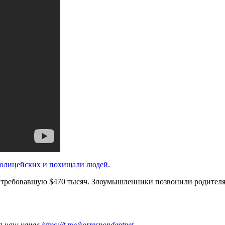
полицейских и похищали людей
.
требовавшую $470 тысяч. Злоумышленники позвонили родителям и
а наш канал
https://t.me/korrespondentnet