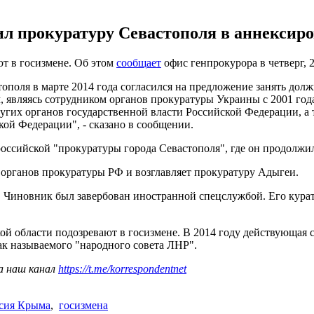
 прокуратуру Севастополя в аннексиро
т в госизмене. Об этом
сообщает
офис генпрокурора в четверг, 2
тополя в марте 2014 года согласился на предложение занять дол
 являясь сотрудником органов прокуратуры Украины с 2001 год
гих органов государственной власти Российской Федерации, а 
кой Федерации", - сказано в сообщении.
российской "прокуратуры города Севастополя", где он продолжил
а органов прокуратуры РФ и возглавляет прокуратуру Адыгеи.
. Чиновник был завербован иностранной спецслужбой. Его курат
ой области подозревают в госизмене. В 2014 году действующая 
так называемого "народного совета ЛНР".
а наш канал
https://t.me/korrespondentnet
сия Крыма
,
госизмена