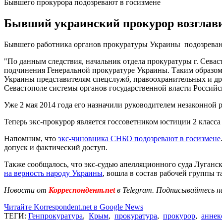
Бывшего прокурора подозревают в госизмене
Бывший украинский прокурор возглавил
Бывшего работника органов прокуратуры Украины подозреваю
"По данным следствия, начальник отдела прокуратуры г. Севас
подчинения Генеральной прокуратуре Украины. Таким образом,
Украины представителям спецслужб, правоохранительных и дру
Севастополе системы органов государственной власти Российс
Уже 2 мая 2014 года его назначили руководителем незаконной 
Теперь экс-прокурор является госсоветником юстиции 2 класс
Напомним, что
экс-чиновника СНБО подозревают в госизмене
допуск и фактический доступ.
Также сообщалось, что экс-судью апелляционного суда Луганск
на верность народу Украины
, вошла в состав рабочей группы 
Новости от
Корреспондент.net
в Telegram. Подписывайтесь н
Читайте Korrespondent.net в Google News
ТЕГИ:
Генпрокуратура
,
Крым
,
прокуратура
,
прокурор
,
аннек