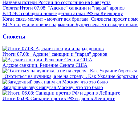
Названы потери России по состоянию на 8 августа
Сюжет
Итоги 07.08: "Адские" санкции и "парад" дронов
В ГСЧС сообщили новые детали атаки РФ на Киевщину
Когда связь молчит - молчит вся бригада. Связисты просят по
ВСУ получили новое снаряжение Бундесвера: что входит в ком
Сюжеты
Итоги 07.08: "Адские" санкции и "парад" дронов
Адские санкции. Решение Сената США
"Охотиться на лучника, а не на стрелу". Как Украине бороться 
Загадочный звук напугал Москву: что это было
Итоги 06.08: Санкции против РФ и дрон в Лейпциге