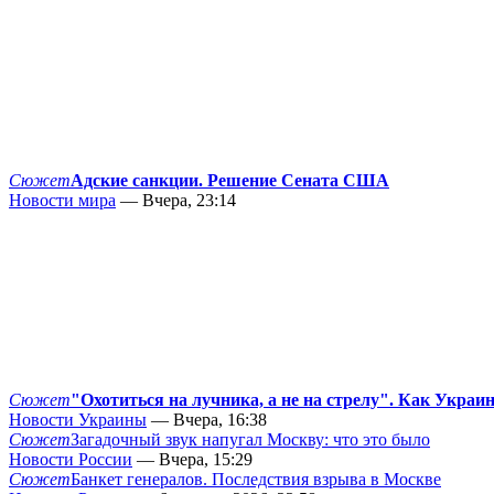
Сюжет
Адские санкции. Решение Сената США
Новости мира
— Вчера, 23:14
Сюжет
"Охотиться на лучника, а не на стрелу". Как Украи
Новости Украины
— Вчера, 16:38
Сюжет
Загадочный звук напугал Москву: что это было
Новости России
— Вчера, 15:29
Сюжет
Банкет генералов. Последствия взрыва в Москве