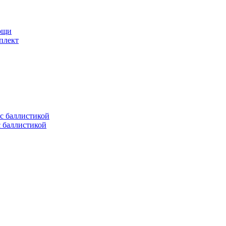
мощи
плект
с баллистикой