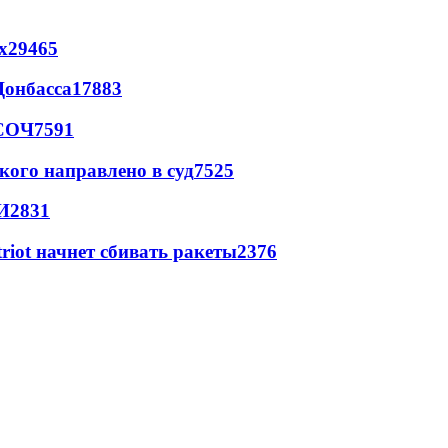
х
29465
Донбасса
17883
 СОЧ
7591
кого направлено в суд
7525
И
2831
triot начнет сбивать ракеты
2376