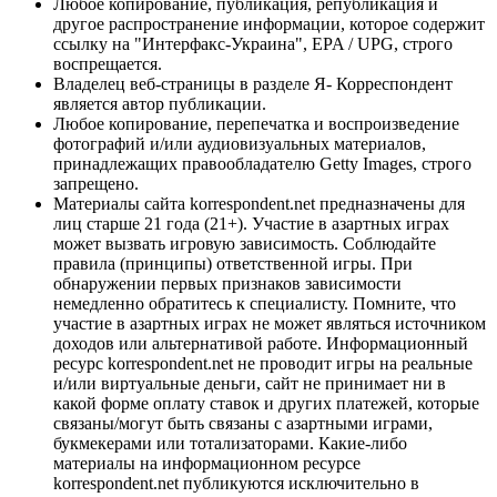
Любое копирование, публикация, републикация и
другое распространение информации, которое содержит
ссылку на "Интерфакс-Украина", EPA / UPG, строго
воспрещается.
Владелец веб-страницы в разделе Я- Корреспондент
является автор публикации.
Любое копирование, перепечатка и воспроизведение
фотографий и/или аудиовизуальных материалов,
принадлежащих правообладателю Getty Images, строго
запрещено.
Материалы сайта korrespondent.net предназначены для
лиц старше 21 года (21+). Участие в азартных играх
может вызвать игровую зависимость. Соблюдайте
правила (принципы) ответственной игры. При
обнаружении первых признаков зависимости
немедленно обратитесь к специалисту. Помните, что
участие в азартных играх не может являться источником
доходов или альтернативой работе. Информационный
ресурс korrespondent.net не проводит игры на реальные
и/или виртуальные деньги, сайт не принимает ни в
какой форме оплату ставок и других платежей, которые
связаны/могут быть связаны с азартными играми,
букмекерами или тотализаторами. Какие-либо
материалы на информационном ресурсе
korrespondent.net публикуются исключительно в