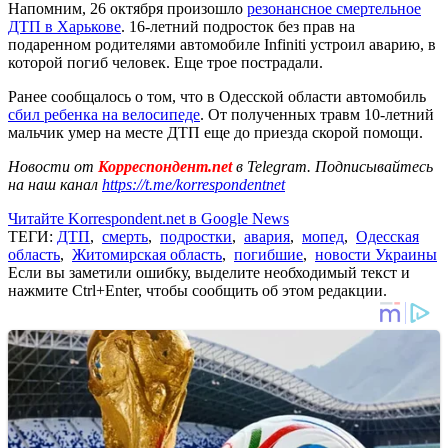
Напомним, 26 октября произошло
резонансное смертельное
ДТП в Харькове
. 16-летний подросток без прав на
подаренном родителями автомобиле Infiniti устроил аварию, в
которой погиб человек. Еще трое пострадали.
Ранее сообщалось о том, что в Одесской области автомобиль
сбил ребенка на велосипеде
. От полученных травм 10-летний
мальчик умер на месте ДТП еще до приезда скорой помощи.
Новости от
Корреспондент.net
в Telegram. Подписывайтесь
на наш канал
https://t.me/korrespondentnet
Читайте Korrespondent.net в Google News
ТЕГИ:
ДТП
,
смерть
,
подростки
,
авария
,
мопед
,
Одесская
область
,
Житомирская область
,
погибшие
,
новости Украины
Если вы заметили ошибку, выделите необходимый текст и
нажмите Ctrl+Enter, чтобы сообщить об этом редакции.