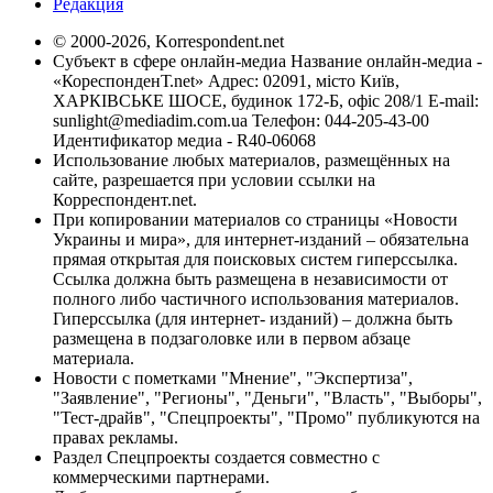
Редакция
© 2000-2026, Korrespondent.net
Субъект в сфере онлайн-медиа Название онлайн-медиа -
«КореспонденТ.net» Адрес: 02091, місто Київ,
ХАРКІВСЬКЕ ШОСЕ, будинок 172-Б, офіс 208/1 E-mail:
sunlight@mediadim.com.ua
Телефон: 044-205-43-00
Идентификатор медиа - R40-06068
Использование любых материалов, размещённых на
сайте, разрешается при условии ссылки на
Корреспондент.net.
При копировании материалов со страницы «Новости
Украины и мира», для интернет-изданий – обязательна
прямая открытая для поисковых систем гиперссылка.
Ссылка должна быть размещена в независимости от
полного либо частичного использования материалов.
Гиперссылка (для интернет- изданий) – должна быть
размещена в подзаголовке или в первом абзаце
материала.
Новости с пометками "Мнение", "Экспертиза",
"Заявление", "Регионы", "Деньги", "Власть", "Выборы",
"Тест-драйв", "Спецпроекты", "Промо" публикуются на
правах рекламы.
Раздел Спецпроекты создается совместно с
коммерческими партнерами.