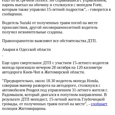
ехал по встречной полосе. Не справившись с управлением,
парень выехал на обочину и столкнулся с мопедом Forte,
которым также управлял 15-летний подросток", - говорится в
сообщении.
Водитель Suzuki от полученных травм погиб на месте
происшествия, другой несовершеннолетний водитель
получил незначительные ссадины.
Правоохранители выясняют все обстоятельства ДТП.
Авария в Одесской области
Еще одно смертельное ДТП с участием 15-летнего водителя
мопеда произошло вечером 28 октября на 120 километре
автодороги Киев-Чоп в Житомирской области.
"Предварительно, около 18.30 водитель мопеда Honda,
совершая маневр разворота на автодороге, столкнулся с
автомобилем Peugeot под управлением 31-летнего жителя г.
Радомышля, который двигался в попутном направлении. В
результате ДТП мопедист, 15-летний житель Глубочицкой
громады, от полученных травм погиб на месте", -
сообщает
полиция Житомирщины.