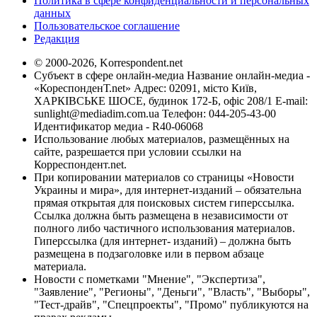
Политика в сфере конфиденциальности и персональных
данных
Пользовательское соглашение
Редакция
© 2000-2026, Korrespondent.net
Субъект в сфере онлайн-медиа Название онлайн-медиа -
«КореспонденТ.net» Адрес: 02091, місто Київ,
ХАРКІВСЬКЕ ШОСЕ, будинок 172-Б, офіс 208/1 E-mail:
sunlight@mediadim.com.ua
Телефон: 044-205-43-00
Идентификатор медиа - R40-06068
Использование любых материалов, размещённых на
сайте, разрешается при условии ссылки на
Корреспондент.net.
При копировании материалов со страницы «Новости
Украины и мира», для интернет-изданий – обязательна
прямая открытая для поисковых систем гиперссылка.
Ссылка должна быть размещена в независимости от
полного либо частичного использования материалов.
Гиперссылка (для интернет- изданий) – должна быть
размещена в подзаголовке или в первом абзаце
материала.
Новости с пометками "Мнение", "Экспертиза",
"Заявление", "Регионы", "Деньги", "Власть", "Выборы",
"Тест-драйв", "Спецпроекты", "Промо" публикуются на