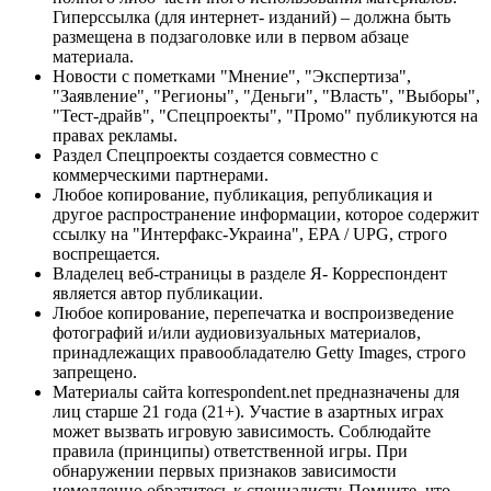
Гиперссылка (для интернет- изданий) – должна быть
размещена в подзаголовке или в первом абзаце
материала.
Новости с пометками "Мнение", "Экспертиза",
"Заявление", "Регионы", "Деньги", "Власть", "Выборы",
"Тест-драйв", "Спецпроекты", "Промо" публикуются на
правах рекламы.
Раздел Спецпроекты создается совместно с
коммерческими партнерами.
Любое копирование, публикация, републикация и
другое распространение информации, которое содержит
ссылку на "Интерфакс-Украина", EPA / UPG, строго
воспрещается.
Владелец веб-страницы в разделе Я- Корреспондент
является автор публикации.
Любое копирование, перепечатка и воспроизведение
фотографий и/или аудиовизуальных материалов,
принадлежащих правообладателю Getty Images, строго
запрещено.
Материалы сайта korrespondent.net предназначены для
лиц старше 21 года (21+). Участие в азартных играх
может вызвать игровую зависимость. Соблюдайте
правила (принципы) ответственной игры. При
обнаружении первых признаков зависимости
немедленно обратитесь к специалисту. Помните, что