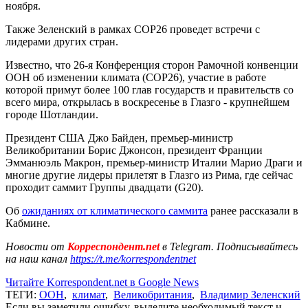
ноября.
Также Зеленский в рамках COP26 проведет встречи с
лидерами других стран.
Известно, что 26-я Конференция сторон Рамочной конвенции
ООН об изменении климата (COP26), участие в работе
которой примут более 100 глав государств и правительств со
всего мира, открылась в воскресенье в Глазго - крупнейшем
городе Шотландии.
Президент США Джо Байден, премьер-министр
Великобритании Борис Джонсон, президент Франции
Эмманюэль Макрон, премьер-министр Италии Марио Драги и
многие другие лидеры прилетят в Глазго из Рима, где сейчас
проходит саммит Группы двадцати (G20).
Об
ожиданиях от климатического саммита
ранее рассказали в
Кабмине.
Новости от
Корреспондент.net
в Telegram. Подписывайтесь
на наш канал
https://t.me/korrespondentnet
Читайте Korrespondent.net в Google News
ТЕГИ:
ООН
,
климат
,
Великобритания
,
Владимир Зеленский
Если вы заметили ошибку, выделите необходимый текст и