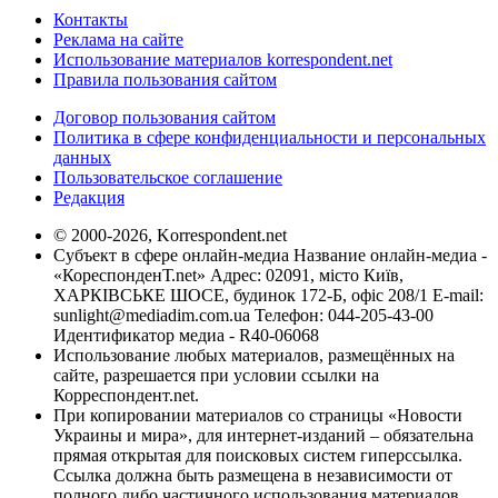
Контакты
Реклама на сайте
Использование материалов korrespondent.net
Правила пользования сайтом
Договор пользования сайтом
Политика в сфере конфиденциальности и персональных
данных
Пользовательское соглашение
Редакция
© 2000-2026, Korrespondent.net
Субъект в сфере онлайн-медиа Название онлайн-медиа -
«КореспонденТ.net» Адрес: 02091, місто Київ,
ХАРКІВСЬКЕ ШОСЕ, будинок 172-Б, офіс 208/1 E-mail:
sunlight@mediadim.com.ua
Телефон: 044-205-43-00
Идентификатор медиа - R40-06068
Использование любых материалов, размещённых на
сайте, разрешается при условии ссылки на
Корреспондент.net.
При копировании материалов со страницы «Новости
Украины и мира», для интернет-изданий – обязательна
прямая открытая для поисковых систем гиперссылка.
Ссылка должна быть размещена в независимости от
полного либо частичного использования материалов.