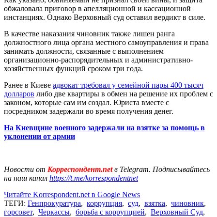
обжаловала приговор в апелляционной и кассационной
инстанциях. Однако Верховный суд оставил вердикт в силе.
В качестве наказания чиновник также лишен ранга
должностного лица органа местного самоуправления и права
занимать должности, связанные с выполнением
организационно-распорядительных и административно-
хозяйственных функций сроком три года.
Ранее в Киеве
адвокат требовал у семейной пары 400 тысяч
долларов
либо две квартиры в обмен на решение их проблем с
законом, которые сам им создал. Юриста вместе с
посредником задержали во время получения денег.
На Киевщине военного задержали на взятке за помощь в
уклонении от армии
Новости от
Корреспондент.net
в Telegram. Подписывайтесь
на наш канал
https://t.me/korrespondentnet
Читайте Korrespondent.net в Google News
ТЕГИ:
Генпрокуратура
,
коррупция
,
суд
,
взятка
,
чиновник
,
горсовет
,
Черкассы
,
борьба с коррупцией
,
Верховный Суд
,