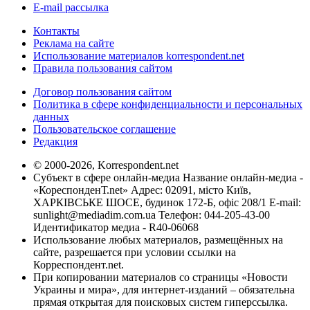
E-mail рассылка
Контакты
Реклама на сайте
Использование материалов korrespondent.net
Правила пользования сайтом
Договор пользования сайтом
Политика в сфере конфиденциальности и персональных
данных
Пользовательское соглашение
Редакция
© 2000-2026, Korrespondent.net
Субъект в сфере онлайн-медиа Название онлайн-медиа -
«КореспонденТ.net» Адрес: 02091, місто Київ,
ХАРКІВСЬКЕ ШОСЕ, будинок 172-Б, офіс 208/1 E-mail:
sunlight@mediadim.com.ua
Телефон: 044-205-43-00
Идентификатор медиа - R40-06068
Использование любых материалов, размещённых на
сайте, разрешается при условии ссылки на
Корреспондент.net.
При копировании материалов со страницы «Новости
Украины и мира», для интернет-изданий – обязательна
прямая открытая для поисковых систем гиперссылка.