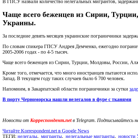
В ГПСУ назвали количество нелегальных мигрантов, задержанн
Чаще всего беженцев из Сирии, Турции
Украины.
За последние девять месяцев украинские пограничники задерж
По словам спикера ГПСУ Андрея Демченко, ежегодно погранични
2005-2006 годах - по 4-5 тысяч.
Чаще всего беженцев из Сирии, Турции, Молдовы, России, Ал
Кроме того, отмечается, что много иностранцев пытаются исполь
Запад. В текущем году таких случаев было 6 700 человек.
Напомним, в Закарпатской области пограничники за сутки
зад
В порту Черноморска нашли нелегалов в фуре с тканями
Новости от
Корреспондент.net
в Telegram. Подписывайтесь н
Читайте Korrespondent.net в Google News
ТЕГИ:
нелегалы
,
мигранты
,
нелегальные мигранты
,
новости