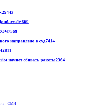
х
29443
Донбасса
16669
 СОЧ
7569
кого направлено в суд
7414
И
2811
triot начнет сбивать ракеты
2364