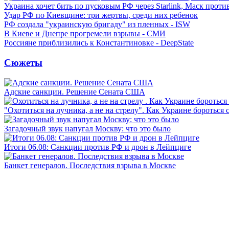
Украина хочет бить по пусковым РФ через Starlink, Маск прот
Удар РФ по Киевщине: три жертвы, среди них ребенок
РФ создала "украинскую бригаду" из пленных - ISW
В Киеве и Днепре прогремели взрывы - СМИ
Россияне приблизились к Константиновке - DeepState
Сюжеты
Адские санкции. Решение Сената США
"Охотиться на лучника, а не на стрелу". Как Украине бороться 
Загадочный звук напугал Москву: что это было
Итоги 06.08: Санкции против РФ и дрон в Лейпциге
Банкет генералов. Последствия взрыва в Москве