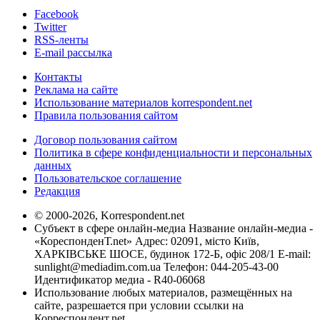
Facebook
Twitter
RSS-ленты
E-mail рассылка
Контакты
Реклама на сайте
Использование материалов korrespondent.net
Правила пользования сайтом
Договор пользования сайтом
Политика в сфере конфиденциальности и персональных
данных
Пользовательское соглашение
Редакция
© 2000-2026, Korrespondent.net
Субъект в сфере онлайн-медиа Название онлайн-медиа -
«КореспонденТ.net» Адрес: 02091, місто Київ,
ХАРКІВСЬКЕ ШОСЕ, будинок 172-Б, офіс 208/1 E-mail:
sunlight@mediadim.com.ua
Телефон: 044-205-43-00
Идентификатор медиа - R40-06068
Использование любых материалов, размещённых на
сайте, разрешается при условии ссылки на
Корреспондент.net.