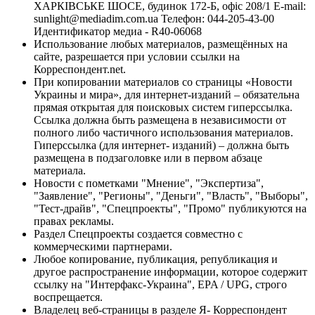
ХАРКІВСЬКЕ ШОСЕ, будинок 172-Б, офіс 208/1 E-mail:
sunlight@mediadim.com.ua
Телефон: 044-205-43-00
Идентификатор медиа - R40-06068
Использование любых материалов, размещённых на
сайте, разрешается при условии ссылки на
Корреспондент.net.
При копировании материалов со страницы «Новости
Украины и мира», для интернет-изданий – обязательна
прямая открытая для поисковых систем гиперссылка.
Ссылка должна быть размещена в независимости от
полного либо частичного использования материалов.
Гиперссылка (для интернет- изданий) – должна быть
размещена в подзаголовке или в первом абзаце
материала.
Новости с пометками "Мнение", "Экспертиза",
"Заявление", "Регионы", "Деньги", "Власть", "Выборы",
"Тест-драйв", "Спецпроекты", "Промо" публикуются на
правах рекламы.
Раздел Спецпроекты создается совместно с
коммерческими партнерами.
Любое копирование, публикация, републикация и
другое распространение информации, которое содержит
ссылку на "Интерфакс-Украина", EPA / UPG, строго
воспрещается.
Владелец веб-страницы в разделе Я- Корреспондент