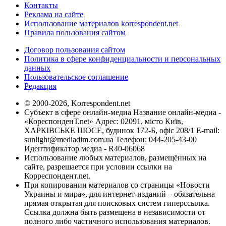
Контакты
Реклама на сайте
Использование материалов korrespondent.net
Правила пользования сайтом
Договор пользования сайтом
Политика в сфере конфиденциальности и персональных
данных
Пользовательское соглашение
Редакция
© 2000-2026, Korrespondent.net
Субъект в сфере онлайн-медиа Название онлайн-медиа -
«КореспонденТ.net» Адрес: 02091, місто Київ,
ХАРКІВСЬКЕ ШОСЕ, будинок 172-Б, офіс 208/1 E-mail:
sunlight@mediadim.com.ua
Телефон: 044-205-43-00
Идентификатор медиа - R40-06068
Использование любых материалов, размещённых на
сайте, разрешается при условии ссылки на
Корреспондент.net.
При копировании материалов со страницы «Новости
Украины и мира», для интернет-изданий – обязательна
прямая открытая для поисковых систем гиперссылка.
Ссылка должна быть размещена в независимости от
полного либо частичного использования материалов.