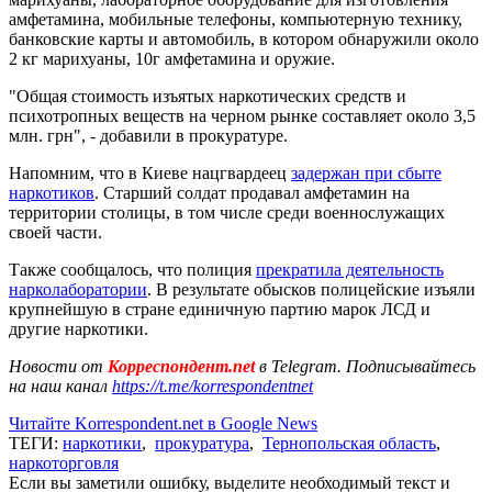
амфетамина, мобильные телефоны, компьютерную технику,
банковские карты и автомобиль, в котором обнаружили около
2 кг марихуаны, 10г амфетамина и оружие.
"Общая стоимость изъятых наркотических средств и
психотропных веществ на черном рынке составляет около 3,5
млн. грн", - добавили в прокуратуре.
Напомним, что в Киеве нацгвардеец
задержан при сбыте
наркотиков
. Старший солдат продавал амфетамин на
территории столицы, в том числе среди военнослужащих
своей части.
Также сообщалось, что полиция
прекратила деятельность
нарколаборатории
. В результате обысков полицейские изъяли
крупнейшую в стране единичную партию марок ЛСД и
другие наркотики.
Новости от
Корреспондент.net
в Telegram. Подписывайтесь
на наш канал
https://t.me/korrespondentnet
Читайте Korrespondent.net в Google News
ТЕГИ:
наркотики
,
прокуратура
,
Тернопольская область
,
наркоторговля
Если вы заметили ошибку, выделите необходимый текст и