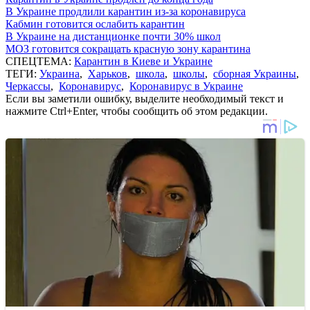
В Украине продлили карантин из-за коронавируса
Кабмин готовится ослабить карантин
В Украине на дистанционке почти 30% школ
МОЗ готовится сокращать красную зону карантина
СПЕЦТЕМА:
Карантин в Киеве и Украине
ТЕГИ:
Украина
,
Харьков
,
школа
,
школы
,
сборная Украины
,
Черкассы
,
Коронавирус
,
Коронавирус в Украине
Если вы заметили ошибку, выделите необходимый текст и
нажмите Ctrl+Enter, чтобы сообщить об этом редакции.