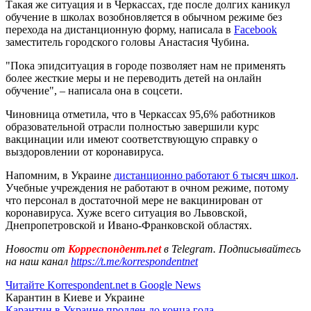
Такая же ситуация и в Черкассах, где после долгих каникул
обучение в школах возобновляется в обычном режиме без
перехода на дистанционную форму, написала в
Facebook
заместитель городского головы Анастасия Чубина.
"Пока эпидситуация в городе позволяет нам не применять
более жесткие меры и не переводить детей на онлайн
обучение", – написала она в соцсети.
Чиновница отметила, что в Черкассах 95,6% работников
образовательной отрасли полностью завершили курс
вакцинации или имеют соответствующую справку о
выздоровлении от коронавируса.
Напомним, в Украине
дистанционно работают 6 тысяч школ
.
Учебные учреждения не работают в очном режиме, потому
что персонал в достаточной мере не вакцинирован от
коронавируса. Хуже всего ситуация во Львовской,
Днепропетровской и Ивано-Франковской областях.
Новости от
Корреспондент.net
в Telegram. Подписывайтесь
на наш канал
https://t.me/korrespondentnet
Читайте Korrespondent.net в Google News
Карантин в Киеве и Украине
Карантин в Украине продлен до конца года