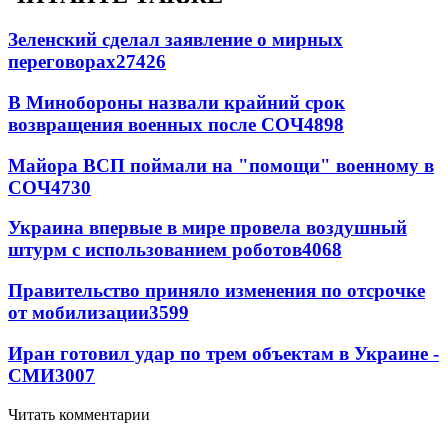
Зеленский сделал заявление о мирных
переговорах
27426
В Минобороны назвали крайний срок
возвращения военных после СОЧ
4898
Майора ВСП поймали на "помощи" военному в
СОЧ
4730
Украина впервые в мире провела воздушный
штурм с использованием роботов
4068
Правительство приняло изменения по отсрочке
от мобилизации
3599
Иран готовил удар по трем объектам в Украине -
СМИ
3007
Читать комментарии