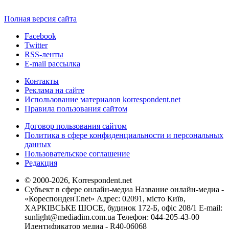
Полная версия сайта
Facebook
Twitter
RSS-ленты
E-mail рассылка
Контакты
Реклама на сайте
Использование материалов korrespondent.net
Правила пользования сайтом
Договор пользования сайтом
Политика в сфере конфиденциальности и персональных
данных
Пользовательское соглашение
Редакция
© 2000-2026, Korrespondent.net
Субъект в сфере онлайн-медиа Название онлайн-медиа -
«КореспонденТ.net» Адрес: 02091, місто Київ,
ХАРКІВСЬКЕ ШОСЕ, будинок 172-Б, офіс 208/1 E-mail:
sunlight@mediadim.com.ua
Телефон: 044-205-43-00
Идентификатор медиа - R40-06068