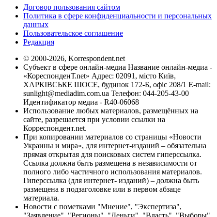
Договор пользования сайтом
Политика в сфере конфиденциальности и персональных
данных
Пользовательское соглашение
Редакция
© 2000-2026, Korrespondent.net
Субъект в сфере онлайн-медиа Название онлайн-медиа -
«КореспонденТ.net» Адрес: 02091, місто Київ,
ХАРКІВСЬКЕ ШОСЕ, будинок 172-Б, офіс 208/1 E-mail:
sunlight@mediadim.com.ua
Телефон: 044-205-43-00
Идентификатор медиа - R40-06068
Использование любых материалов, размещённых на
сайте, разрешается при условии ссылки на
Корреспондент.net.
При копировании материалов со страницы «Новости
Украины и мира», для интернет-изданий – обязательна
прямая открытая для поисковых систем гиперссылка.
Ссылка должна быть размещена в независимости от
полного либо частичного использования материалов.
Гиперссылка (для интернет- изданий) – должна быть
размещена в подзаголовке или в первом абзаце
материала.
Новости с пометками "Мнение", "Экспертиза",
"Заявление", "Регионы", "Деньги", "Власть", "Выборы",