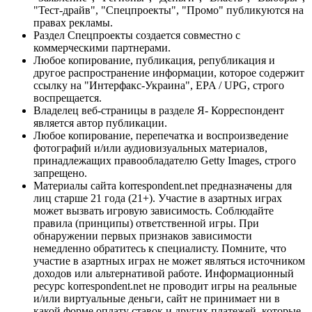
"Тест-драйв", "Спецпроекты", "Промо" публикуются на
правах рекламы.
Раздел Спецпроекты создается совместно с
коммерческими партнерами.
Любое копирование, публикация, републикация и
другое распространение информации, которое содержит
ссылку на "Интерфакс-Украина", EPA / UPG, строго
воспрещается.
Владелец веб-страницы в разделе Я- Корреспондент
является автор публикации.
Любое копирование, перепечатка и воспроизведение
фотографий и/или аудиовизуальных материалов,
принадлежащих правообладателю Getty Images, строго
запрещено.
Материалы сайта korrespondent.net предназначены для
лиц старше 21 года (21+). Участие в азартных играх
может вызвать игровую зависимость. Соблюдайте
правила (принципы) ответственной игры. При
обнаружении первых признаков зависимости
немедленно обратитесь к специалисту. Помните, что
участие в азартных играх не может являться источником
доходов или альтернативой работе. Информационный
ресурс korrespondent.net не проводит игры на реальные
и/или виртуальные деньги, сайт не принимает ни в
какой форме оплату ставок и других платежей, которые