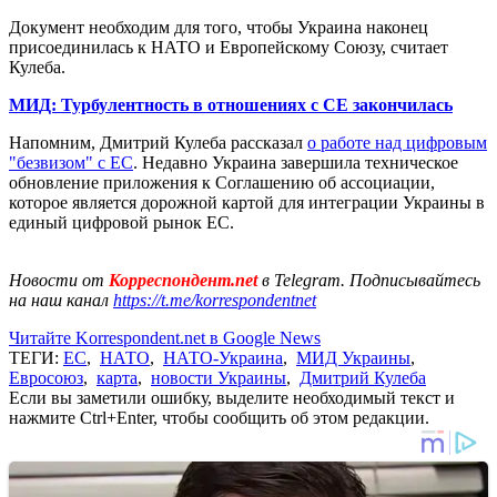
Документ необходим для того, чтобы Украина наконец
присоединилась к НАТО и Европейскому Союзу, считает
Кулеба.
МИД: Турбулентность в отношениях с СЕ закончилась
Напомним, Дмитрий Кулеба рассказал
о работе над цифровым
"безвизом" с ЕС
. Недавно Украина завершила техническое
обновление приложения к Соглашению об ассоциации,
которое является дорожной картой для интеграции Украины в
единый цифровой рынок ЕС.
Новости от
Корреспондент.net
в Telegram. Подписывайтесь
на наш канал
https://t.me/korrespondentnet
Читайте Korrespondent.net в Google News
ТЕГИ:
ЕС
,
НАТО
,
НАТО-Украина
,
МИД Украины
,
Евросоюз
,
карта
,
новости Украины
,
Дмитрий Кулеба
Если вы заметили ошибку, выделите необходимый текст и
нажмите Ctrl+Enter, чтобы сообщить об этом редакции.