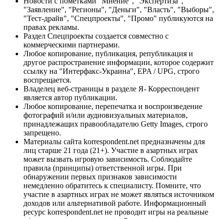
Новости с пометками "Мнение", "Экспертиза",
"Заявление", "Регионы", "Деньги", "Власть", "Выборы",
"Тест-драйв", "Спецпроекты", "Промо" публикуются на
правах рекламы.
Раздел Спецпроекты создается совместно с
коммерческими партнерами.
Любое копирование, публикация, републикация и
другое распространение информации, которое содержит
ссылку на "Интерфакс-Украина", EPA / UPG, строго
воспрещается.
Владелец веб-страницы в разделе Я- Корреспондент
является автор публикации.
Любое копирование, перепечатка и воспроизведение
фотографий и/или аудиовизуальных материалов,
принадлежащих правообладателю Getty Images, строго
запрещено.
Материалы сайта korrespondent.net предназначены для
лиц старше 21 года (21+). Участие в азартных играх
может вызвать игровую зависимость. Соблюдайте
правила (принципы) ответственной игры. При
обнаружении первых признаков зависимости
немедленно обратитесь к специалисту. Помните, что
участие в азартных играх не может являться источником
доходов или альтернативой работе. Информационный
ресурс korrespondent.net не проводит игры на реальные