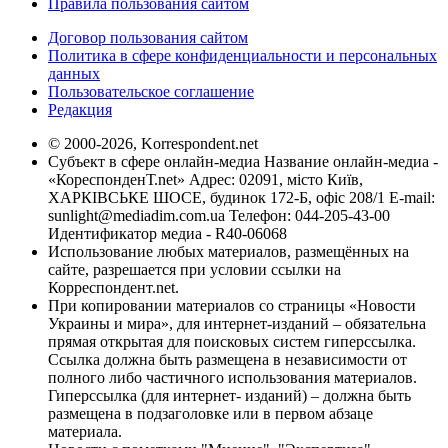
Правила пользования сайтом
Договор пользования сайтом
Политика в сфере конфиденциальности и персональных
данных
Пользовательское соглашение
Редакция
© 2000-2026, Korrespondent.net
Субъект в сфере онлайн-медиа Название онлайн-медиа -
«КореспонденТ.net» Адрес: 02091, місто Київ,
ХАРКІВСЬКЕ ШОСЕ, будинок 172-Б, офіс 208/1 E-mail:
sunlight@mediadim.com.ua
Телефон: 044-205-43-00
Идентификатор медиа - R40-06068
Использование любых материалов, размещённых на
сайте, разрешается при условии ссылки на
Корреспондент.net.
При копировании материалов со страницы «Новости
Украины и мира», для интернет-изданий – обязательна
прямая открытая для поисковых систем гиперссылка.
Ссылка должна быть размещена в независимости от
полного либо частичного использования материалов.
Гиперссылка (для интернет- изданий) – должна быть
размещена в подзаголовке или в первом абзаце
материала.