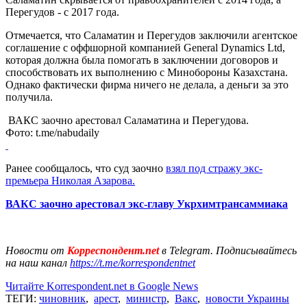
Перегудов - с 2017 года.
Отмечается, что Саламатин и Перегудов заключили агентское
соглашение с оффшорной компанией General Dynamics Ltd,
которая должна была помогать в заключении договоров и
способствовать их выполнению с Минобороны Казахстана.
Однако фактически фирма ничего не делала, а деньги за это
получила.
ВАКС заочно арестовал Саламатина и Перегудова.
Фото: t.me/nabudaily
Ранее сообщалось, что суд заочно
взял под стражу экс-
премьера Николая Азарова.
ВАКС заочно арестовал экс-главу Укрхимтрансаммиака
Новости от
Корреспондент.net
в Telegram. Подписывайтесь
на наш канал
https://t.me/korrespondentnet
Читайте Korrespondent.net в Google News
ТЕГИ:
чиновник
,
арест
,
министр
,
Вакс
,
новости Украины