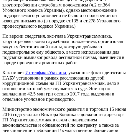
злоупотреблении служебным положением (ч.2 ст.364
Уголовного кодекса Украины), однако местонахождение
подозреваемого установлено не было и о подозрении он
извещен письменно (в порядке ст.135 и ст.278 Уголовного
процессуального кодекса Украины.).
По версии следствия, экс-глава Укрхимтрансаммиака,
злоупотребляя своим служебным положением, организовал
закупку бентонитовой глины, которую добывало
подконтрольное ему общество, вместо использования для
подсыпки аммиакопровода бесплатной почвы, имевшейся в
городе проведения ремонтных работ.
Как пишет
Интерфакс-Украина
, указанные факты детективы
НАБУ установили в рамках расследования другой
коррупционной схемы на ГП Укрхимтрансаммиак, дело в
отношении которой уже слушается в суде. Эпизод по
завладению 42,5 млн грн осенью 2017 года выделили в
отдельное уголовное производство.
Министерство экономического развития и торговли 15 июня
2016 года уволило Виктора Бондика с должности директора
ГП Укрхимтрансаммиак в связи с нарушением
законодательства и обязанностей по контракту, а также за
невыполнение требований Государственной финансовой