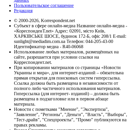
данных
Пользовательское соглашение
Редакция
© 2000-2026, Korrespondent.net
Субъект в сфере онлайн-медиа Название онлайн-медиа -
«КореспонденТ.net» Адрес: 02091, місто Київ,
ХАРКІВСЬКЕ ШОСЕ, будинок 172-Б, офіс 208/1 E-mail:
sunlight@mediadim.com.ua
Телефон: 044-205-43-00
Идентификатор медиа - R40-06068
Использование любых материалов, размещённых на
сайте, разрешается при условии ссылки на
Корреспондент.net.
При копировании материалов со страницы «Новости
Украины и мира», для интернет-изданий – обязательна
прямая открытая для поисковых систем гиперссылка.
Ссылка должна быть размещена в независимости от
полного либо частичного использования материалов.
Гиперссылка (для интернет- изданий) – должна быть
размещена в подзаголовке или в первом абзаце
материала.
Новости с пометками "Мнение", "Экспертиза",
"Заявление", "Регионы", "Деньги", "Власть", "Выборы",
"Тест-драйв", "Спецпроекты", "Промо" публикуются на
правах рекламы.