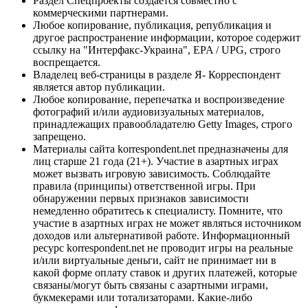
Раздел Спецпроекты создается совместно с
коммерческими партнерами.
Любое копирование, публикация, републикация и
другое распространение информации, которое содержит
ссылку на "Интерфакс-Украина", EPA / UPG, строго
воспрещается.
Владелец веб-страницы в разделе Я- Корреспондент
является автор публикации.
Любое копирование, перепечатка и воспроизведение
фотографий и/или аудиовизуальных материалов,
принадлежащих правообладателю Getty Images, строго
запрещено.
Материалы сайта korrespondent.net предназначены для
лиц старше 21 года (21+). Участие в азартных играх
может вызвать игровую зависимость. Соблюдайте
правила (принципы) ответственной игры. При
обнаружении первых признаков зависимости
немедленно обратитесь к специалисту. Помните, что
участие в азартных играх не может являться источником
доходов или альтернативой работе. Информационный
ресурс korrespondent.net не проводит игры на реальные
и/или виртуальные деньги, сайт не принимает ни в
какой форме оплату ставок и других платежей, которые
связаны/могут быть связаны с азартными играми,
букмекерами или тотализаторами. Какие-либо