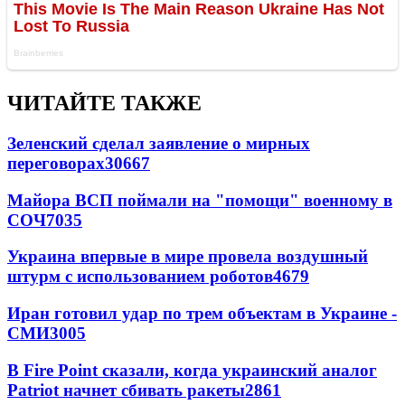
ЧИТАЙТЕ ТАКЖЕ
Зеленский сделал заявление о мирных
переговорах
30667
Майора ВСП поймали на "помощи" военному в
СОЧ
7035
Украина впервые в мире провела воздушный
штурм с использованием роботов
4679
Иран готовил удар по трем объектам в Украине -
СМИ
3005
В Fire Point сказали, когда украинский аналог
Patriot начнет сбивать ракеты
2861