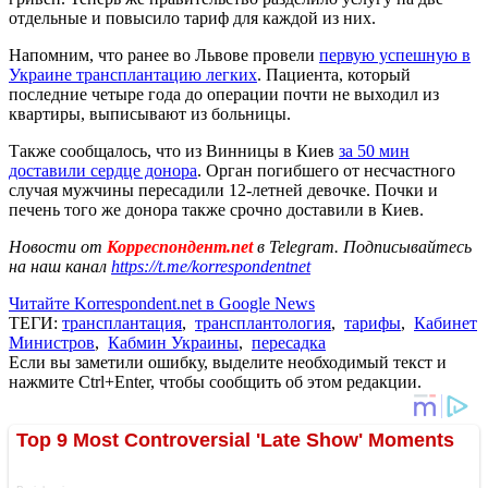
отдельные и повысило тариф для каждой из них.
Напомним, что ранее во Львове провели
первую успешную в
Украине трансплантацию легких
. Пациента, который
последние четыре года до операции почти не выходил из
квартиры, выписывают из больницы.
Также сообщалось, что из Винницы в Киев
за 50 мин
доставили сердце донора
. Орган погибшего от несчастного
случая мужчины пересадили 12-летней девочке. Почки и
печень того же донора также срочно доставили в Киев.
Новости от
Корреспондент.net
в Telegram. Подписывайтесь
на наш канал
https://t.me/korrespondentnet
Читайте Korrespondent.net в Google News
ТЕГИ:
трансплантация
,
трансплантология
,
тарифы
,
Кабинет
Министров
,
Кабмин Украины
,
пересадка
Если вы заметили ошибку, выделите необходимый текст и
нажмите Ctrl+Enter, чтобы сообщить об этом редакции.