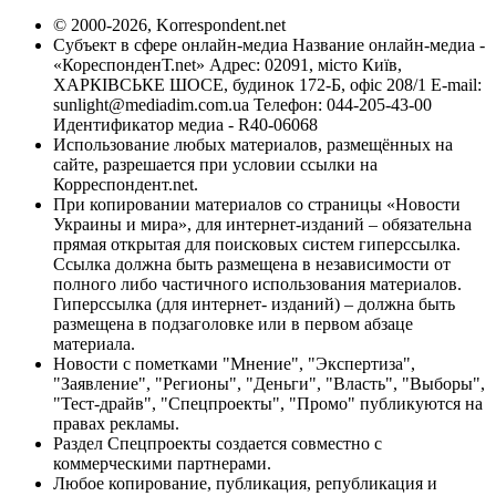
© 2000-2026, Korrespondent.net
Субъект в сфере онлайн-медиа Название онлайн-медиа -
«КореспонденТ.net» Адрес: 02091, місто Київ,
ХАРКІВСЬКЕ ШОСЕ, будинок 172-Б, офіс 208/1 E-mail:
sunlight@mediadim.com.ua
Телефон: 044-205-43-00
Идентификатор медиа - R40-06068
Использование любых материалов, размещённых на
сайте, разрешается при условии ссылки на
Корреспондент.net.
При копировании материалов со страницы «Новости
Украины и мира», для интернет-изданий – обязательна
прямая открытая для поисковых систем гиперссылка.
Ссылка должна быть размещена в независимости от
полного либо частичного использования материалов.
Гиперссылка (для интернет- изданий) – должна быть
размещена в подзаголовке или в первом абзаце
материала.
Новости с пометками "Мнение", "Экспертиза",
"Заявление", "Регионы", "Деньги", "Власть", "Выборы",
"Тест-драйв", "Спецпроекты", "Промо" публикуются на
правах рекламы.
Раздел Спецпроекты создается совместно с
коммерческими партнерами.
Любое копирование, публикация, републикация и