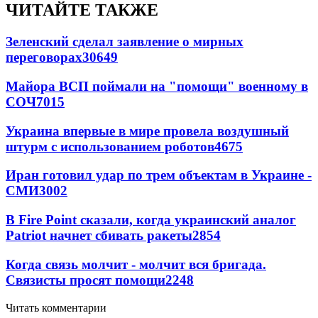
ЧИТАЙТЕ ТАКЖЕ
Зеленский сделал заявление о мирных
переговорах
30649
Майора ВСП поймали на "помощи" военному в
СОЧ
7015
Украина впервые в мире провела воздушный
штурм с использованием роботов
4675
Иран готовил удар по трем объектам в Украине -
СМИ
3002
В Fire Point сказали, когда украинский аналог
Patriot начнет сбивать ракеты
2854
Когда связь молчит - молчит вся бригада.
Связисты просят помощи
2248
Читать комментарии