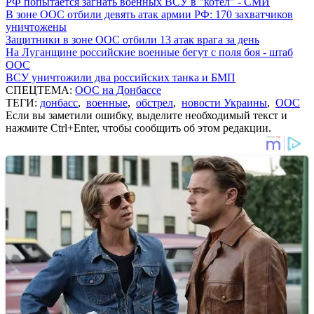
РФ попытается загнать военных ВСУ в "котел" - СМИ
В зоне ООС отбили девять атак армии РФ: 170 захватчиков
уничтожены
Защитники в зоне ООС отбили 13 атак врага за день
На Луганщине российские военные бегут с поля боя - штаб
ООС
ВСУ уничтожили два российских танка и БМП
СПЕЦТЕМА:
ООС на Донбассе
ТЕГИ:
донбасс
,
военные
,
обстрел
,
новости Украины
,
ООС
Если вы заметили ошибку, выделите необходимый текст и
нажмите Ctrl+Enter, чтобы сообщить об этом редакции.