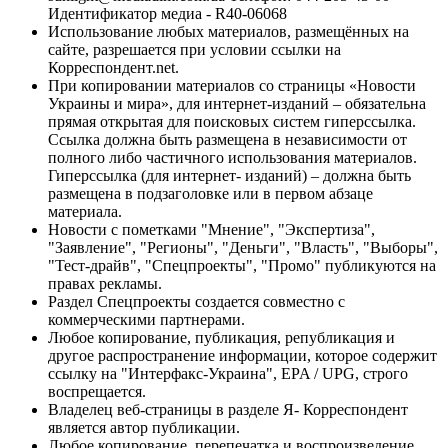
Идентификатор медиа - R40-06068
Использование любых материалов, размещённых на
сайте, разрешается при условии ссылки на
Корреспондент.net.
При копировании материалов со страницы «Новости
Украины и мира», для интернет-изданий – обязательна
прямая открытая для поисковых систем гиперссылка.
Ссылка должна быть размещена в независимости от
полного либо частичного использования материалов.
Гиперссылка (для интернет- изданий) – должна быть
размещена в подзаголовке или в первом абзаце
материала.
Новости с пометками "Мнение", "Экспертиза",
"Заявление", "Регионы", "Деньги", "Власть", "Выборы",
"Тест-драйв", "Спецпроекты", "Промо" публикуются на
правах рекламы.
Раздел Спецпроекты создается совместно с
коммерческими партнерами.
Любое копирование, публикация, републикация и
другое распространение информации, которое содержит
ссылку на "Интерфакс-Украина", EPA / UPG, строго
воспрещается.
Владелец веб-страницы в разделе Я- Корреспондент
является автор публикации.
Любое копирование, перепечатка и воспроизведение