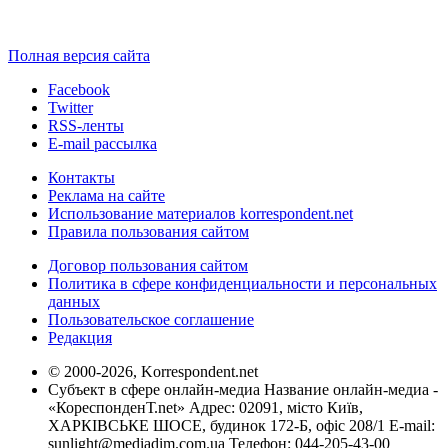
Полная версия сайта
Facebook
Twitter
RSS-ленты
E-mail рассылка
Контакты
Реклама на сайте
Использование материалов korrespondent.net
Правила пользования сайтом
Договор пользования сайтом
Политика в сфере конфиденциальности и персональных
данных
Пользовательское соглашение
Редакция
© 2000-2026, Korrespondent.net
Субъект в сфере онлайн-медиа Название онлайн-медиа -
«КореспонденТ.net» Адрес: 02091, місто Київ,
ХАРКІВСЬКЕ ШОСЕ, будинок 172-Б, офіс 208/1 E-mail:
sunlight@mediadim.com.ua
Телефон: 044-205-43-00