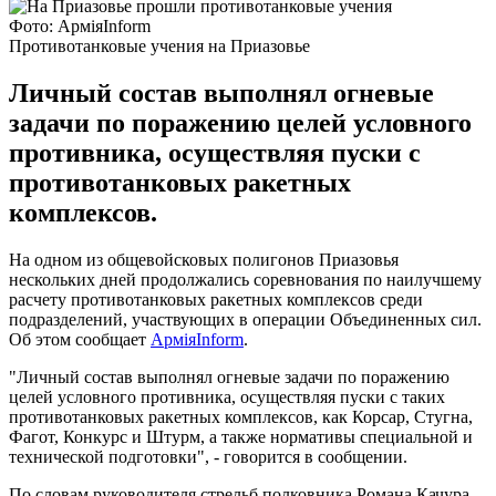
Фото: АрміяInform
Противотанковые учения на Приазовье
Личный состав выполнял огневые
задачи по поражению целей условного
противника, осуществляя пуски с
противотанковых ракетных
комплексов.
На одном из общевойсковых полигонов Приазовья
нескольких дней продолжались соревнования по наилучшему
расчету противотанковых ракетных комплексов среди
подразделений, участвующих в операции Объединенных сил.
Об этом сообщает
АрміяInform
.
"Личный состав выполнял огневые задачи по поражению
целей условного противника, осуществляя пуски с таких
противотанковых ракетных комплексов, как Корсар, Стугна,
Фагот, Конкурс и Штурм, а также нормативы специальной и
технической подготовки", - говорится в сообщении.
По словам руководителя стрельб полковника Романа Качура,