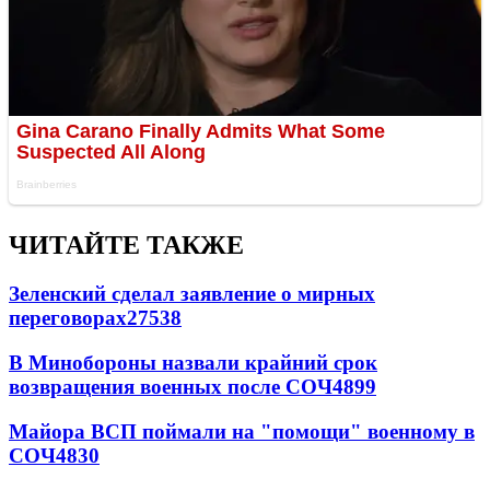
ЧИТАЙТЕ ТАКЖЕ
Зеленский сделал заявление о мирных
переговорах
27538
В Минобороны назвали крайний срок
возвращения военных после СОЧ
4899
Майора ВСП поймали на "помощи" военному в
СОЧ
4830