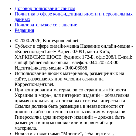
Договор пользования сайтом
Политика в сфере конфиденциальности и персональных
данных
Пользовательское соглашение
Редакция
© 2000-2026, Korrespondent.net
Субъект в сфере онлайн-медиа Название онлайн-медиа -
«КореспонденТ.net» Адрес: 02091, місто Київ,
ХАРКІВСЬКЕ ШОСЕ, будинок 172-Б, офіс 208/1 E-mail:
sunlight@mediadim.com.ua
Телефон: 044-205-43-00
Идентификатор медиа - R40-06068
Использование любых материалов, размещённых на
сайте, разрешается при условии ссылки на
Корреспондент.net.
При копировании материалов со страницы «Новости
Украины и мира», для интернет-изданий – обязательна
прямая открытая для поисковых систем гиперссылка.
Ссылка должна быть размещена в независимости от
полного либо частичного использования материалов.
Гиперссылка (для интернет- изданий) – должна быть
размещена в подзаголовке или в первом абзаце
материала.
Новости с пометками "Мнение", "Экспертиза",