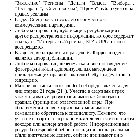
"Заявление", "Регионы", "Деньги", "Власть", "Выборы",
"Тест-драйв", "Спецпроекты", "Промо" публикуются на
правах рекламы.
Раздел Спецпроекты создается совместно с
коммерческими партнерами.
Любое копирование, публикация, републикация и
другое распространение информации, которое содержит
ссылку на "Интерфакс-Украина", EPA / UPG, строго
воспрещается.
Владелец веб-страницы в разделе Я- Корреспондент
является автор публикации.
Любое копирование, перепечатка и воспроизведение
фотографий и/или аудиовизуальных материалов,
принадлежащих правообладателю Getty Images, строго
запрещено.
Материалы сайта korrespondent.net предназначены для
лиц старше 21 года (21+). Участие в азартных играх
может вызвать игровую зависимость. Соблюдайте
правила (принципы) ответственной игры. При
обнаружении первых признаков зависимости
немедленно обратитесь к специалисту. Помните, что
участие в азартных играх не может являться источником
доходов или альтернативой работе. Информационный
ресурс korrespondent.net не проводит игры на реальные
и/или виртуальные деньги, сайт не принимает ни в