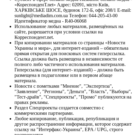
«КореспонденТ.net» Адрес: 02091, місто Київ,
ХАРКІВСЬКЕ ШОСЕ, будинок 172-Б, офіс 208/1 E-mail:
sunlight@mediadim.com.ua
Телефон: 044-205-43-00
Идентификатор медиа - R40-06068
Использование любых материалов, размещённых на
сайте, разрешается при условии ссылки на
Корреспондент.net.
При копировании материалов со страницы «Новости
Украины и мира», для интернет-изданий – обязательна
прямая открытая для поисковых систем гиперссылка.
Ссылка должна быть размещена в независимости от
полного либо частичного использования материалов.
Гиперссылка (для интернет- изданий) – должна быть
размещена в подзаголовке или в первом абзаце
материала.
Новости с пометками "Мнение", "Экспертиза",
"Заявление", "Регионы", "Деньги", "Власть", "Выборы",
"Тест-драйв", "Спецпроекты", "Промо" публикуются на
правах рекламы.
Раздел Спецпроекты создается совместно с
коммерческими партнерами.
Любое копирование, публикация, републикация и
другое распространение информации, которое содержит
ссылку на "Интерфакс-Украина", EPA / UPG, строго
воспрещается.