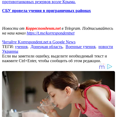
противотанковых резервов возле Крыма.
СБУ провела учения в приграничных районах
Новости от
Корреспондент.net
в Telegram. Подписывайтесь
на наш канал
https://t.me/korrespondentnet
Читайте Korrespondent.net в Google News
ТЕГИ:
учения
,
Донецкая область
,
Военные учения
,
новости
Украины
Если вы заметили ошибку, выделите необходимый текст и
нажмите Ctrl+Enter, чтобы сообщить об этом редакции.