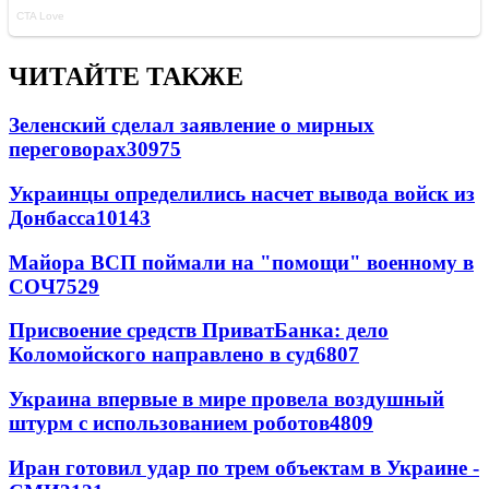
ЧИТАЙТЕ ТАКЖЕ
Зеленский сделал заявление о мирных
переговорах
30975
Украинцы определились насчет вывода войск из
Донбасса
10143
Майора ВСП поймали на "помощи" военному в
СОЧ
7529
Присвоение средств ПриватБанка: дело
Коломойского направлено в суд
6807
Украина впервые в мире провела воздушный
штурм с использованием роботов
4809
Иран готовил удар по трем объектам в Украине -