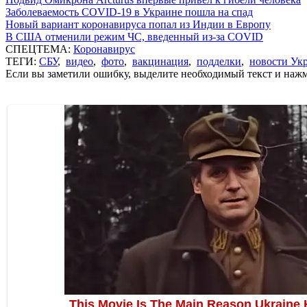
Заболеваемость COVID-19 в Украине пошла на спад
Новый вариант коронавируса попал из Индии в Европу
В США отменили режим ЧС, введенный из-за COVID
СПЕЦТЕМА:
Коронавирус
ТЕГИ:
СБУ
,
видео
,
фото
,
вакцинация
,
подделки
,
новости Ук
Если вы заметили ошибку, выделите необходимый текст и нажми