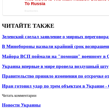
ЧИТАЙТЕ ТАКЖЕ
Зеленский сделал заявление о мирных переговора
В Минобороны назвали крайний срок возвращен
Майора ВСП поймали на "помощи" военному в
Украина впервые в мире провела воздушный шту
Правительство приняло изменения по отсрочке о
Иран готовил удар по трем объектам в Украине 
Читать комментарии
Новости Украины