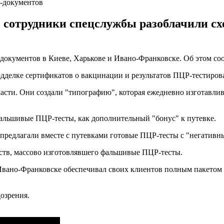
-документов
е сотрудники спецслужбы разоблачили 
окументов в Киеве, Харькове и Ивано-Франковске. Об этом со
дделке сертификатов о вакцинации и результатов ПЦР-тестиров
асти. Они создали "типографию", которая ежедневно изготавлив
фальшивые ПЦР-тесты, как дополнительный "бонус" к путевке.
редлагали вместе с путевками готовые ПЦР-тесты с "негативны
тств, массово изготовлявшего фальшивые ПЦР-тесты.
Ивано-Франковске обеспечивал своих клиентов полным пакетом д
озрения.