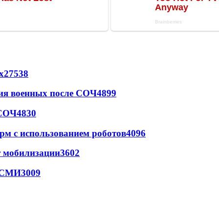
х
27538
ия военных после СОЧ
4899
 СОЧ
4830
рм с использованием роботов
4096
т мобилизации
3602
- СМИ
3009