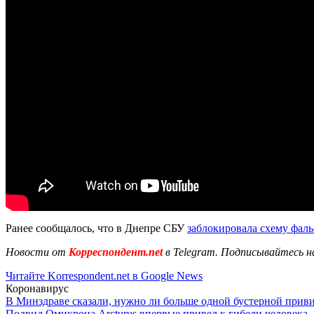
Ранее сообщалось, что в Днепре СБУ
заблокировала схему фал
Новости от
Корреспондент.net
в Telegram. Подписывайтесь н
Читайте Korrespondent.net в Google News
Коронавирус
В Минздраве сказали, нужно ли больше одной бустерной прив
Подвид Омикрона Arcturus впервые привел к гибели человека