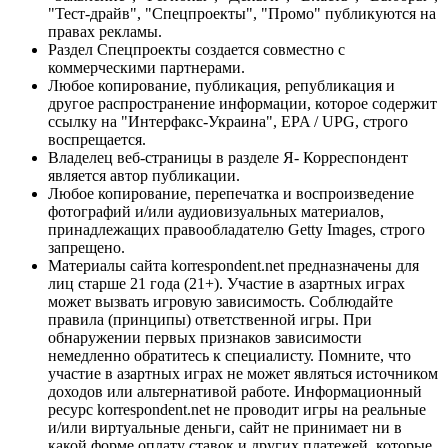
"Тест-драйв", "Спецпроекты", "Промо" публикуются на
правах рекламы.
Раздел Спецпроекты создается совместно с
коммерческими партнерами.
Любое копирование, публикация, републикация и
другое распространение информации, которое содержит
ссылку на "Интерфакс-Украина", EPA / UPG, строго
воспрещается.
Владелец веб-страницы в разделе Я- Корреспондент
является автор публикации.
Любое копирование, перепечатка и воспроизведение
фотографий и/или аудиовизуальных материалов,
принадлежащих правообладателю Getty Images, строго
запрещено.
Материалы сайта korrespondent.net предназначены для
лиц старше 21 года (21+). Участие в азартных играх
может вызвать игровую зависимость. Соблюдайте
правила (принципы) ответственной игры. При
обнаружении первых признаков зависимости
немедленно обратитесь к специалисту. Помните, что
участие в азартных играх не может являться источником
доходов или альтернативой работе. Информационный
ресурс korrespondent.net не проводит игры на реальные
и/или виртуальные деньги, сайт не принимает ни в
какой форме оплату ставок и других платежей, которые