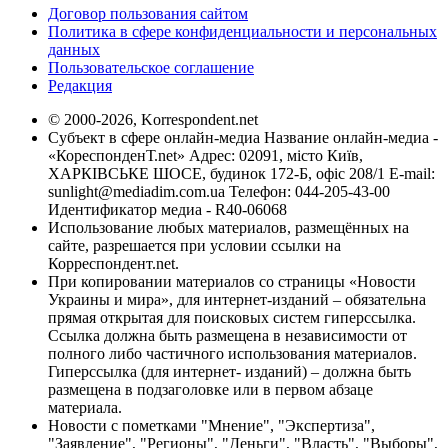
Договор пользования сайтом
Политика в сфере конфиденциальности и персональных
данных
Пользовательское соглашение
Редакция
© 2000-2026, Korrespondent.net
Субъект в сфере онлайн-медиа Название онлайн-медиа -
«КореспонденТ.net» Адрес: 02091, місто Київ,
ХАРКІВСЬКЕ ШОСЕ, будинок 172-Б, офіс 208/1 E-mail:
sunlight@mediadim.com.ua
Телефон: 044-205-43-00
Идентификатор медиа - R40-06068
Использование любых материалов, размещённых на
сайте, разрешается при условии ссылки на
Корреспондент.net.
При копировании материалов со страницы «Новости
Украины и мира», для интернет-изданий – обязательна
прямая открытая для поисковых систем гиперссылка.
Ссылка должна быть размещена в независимости от
полного либо частичного использования материалов.
Гиперссылка (для интернет- изданий) – должна быть
размещена в подзаголовке или в первом абзаце
материала.
Новости с пометками "Мнение", "Экспертиза",
"Заявление", "Регионы", "Деньги", "Власть", "Выборы",