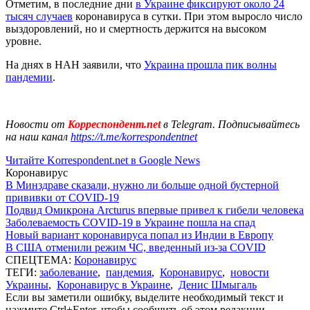
Отметим, в последние дни
в Украине фиксируют около 24
тысяч случаев
коронавируса в сутки. При этом выросло число
выздоровлений, но и смертность держится на высоком
уровне.
На днях в НАН заявили, что
Украина прошла пик волны
пандемии
.
Новости от
Корреспондент.net
в Telegram. Подписывайтесь
на наш канал
https://t.me/korrespondentnet
Читайте Korrespondent.net в Google News
Коронавирус
В Минздраве сказали, нужно ли больше одной бустерной
прививки от COVID-19
Подвид Омикрона Arcturus впервые привел к гибели человека
Заболеваемость COVID-19 в Украине пошла на спад
Новый вариант коронавируса попал из Индии в Европу
В США отменили режим ЧС, введенный из-за COVID
СПЕЦТЕМА:
Коронавирус
ТЕГИ:
заболевание
,
пандемия
,
Коронавирус
,
новости
Украины
,
Коронавирус в Украине
,
Денис Шмыгаль
Если вы заметили ошибку, выделите необходимый текст и
нажмите Ctrl+Enter, чтобы сообщить об этом редакции.