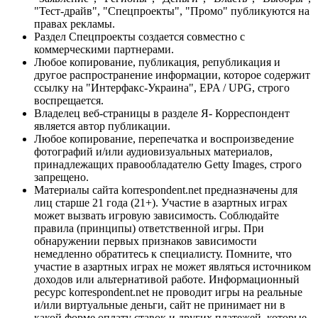
"Тест-драйв", "Спецпроекты", "Промо" публикуются на
правах рекламы.
Раздел Спецпроекты создается совместно с
коммерческими партнерами.
Любое копирование, публикация, републикация и
другое распространение информации, которое содержит
ссылку на "Интерфакс-Украина", EPA / UPG, строго
воспрещается.
Владелец веб-страницы в разделе Я- Корреспондент
является автор публикации.
Любое копирование, перепечатка и воспроизведение
фотографий и/или аудиовизуальных материалов,
принадлежащих правообладателю Getty Images, строго
запрещено.
Материалы сайта korrespondent.net предназначены для
лиц старше 21 года (21+). Участие в азартных играх
может вызвать игровую зависимость. Соблюдайте
правила (принципы) ответственной игры. При
обнаружении первых признаков зависимости
немедленно обратитесь к специалисту. Помните, что
участие в азартных играх не может являться источником
доходов или альтернативой работе. Информационный
ресурс korrespondent.net не проводит игры на реальные
и/или виртуальные деньги, сайт не принимает ни в
какой форме оплату ставок и других платежей, которые