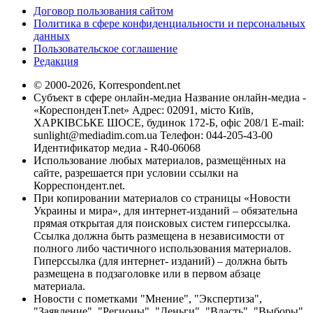
Договор пользования сайтом
Политика в сфере конфиденциальности и персональных
данных
Пользовательское соглашение
Редакция
© 2000-2026, Korrespondent.net
Субъект в сфере онлайн-медиа Название онлайн-медиа -
«КореспонденТ.net» Адрес: 02091, місто Київ,
ХАРКІВСЬКЕ ШОСЕ, будинок 172-Б, офіс 208/1 E-mail:
sunlight@mediadim.com.ua
Телефон: 044-205-43-00
Идентификатор медиа - R40-06068
Использование любых материалов, размещённых на
сайте, разрешается при условии ссылки на
Корреспондент.net.
При копировании материалов со страницы «Новости
Украины и мира», для интернет-изданий – обязательна
прямая открытая для поисковых систем гиперссылка.
Ссылка должна быть размещена в независимости от
полного либо частичного использования материалов.
Гиперссылка (для интернет- изданий) – должна быть
размещена в подзаголовке или в первом абзаце
материала.
Новости с пометками "Мнение", "Экспертиза",
"Заявление", "Регионы", "Деньги", "Власть", "Выборы",