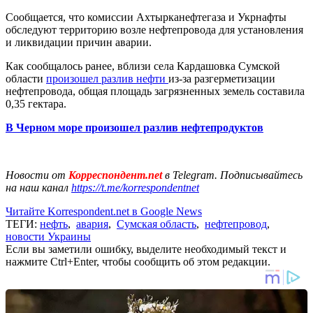
Сообщается, что комиссии Ахтырканефтегаза и Укрнафты
обследуют территорию возле нефтепровода для установления
и ликвидации причин аварии.
Как сообщалось ранее, вблизи села Кардашовка Сумской
области
произошел разлив нефти
из-за разгерметизации
нефтепровода, общая площадь загрязненных земель составила
0,35 гектара.
В Черном море произошел разлив нефтепродуктов
Новости от
Корреспондент.net
в Telegram. Подписывайтесь
на наш канал
https://t.me/korrespondentnet
Читайте Korrespondent.net в Google News
ТЕГИ:
нефть
,
авария
,
Сумская область
,
нефтепровод
,
новости Украины
Если вы заметили ошибку, выделите необходимый текст и
нажмите Ctrl+Enter, чтобы сообщить об этом редакции.