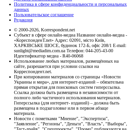
Политика в сфере конфиденциальности и персональных
данных
Пользовательское соглашение
Редакция
© 2000-2026, Korrespondent.net
Субъект в сфере онлайн-медиа Название онлайн-медиа -
«КореспонденТ.net» Адрес: 02091, місто Київ,
ХАРКІВСЬКЕ ШОСЕ, будинок 172-Б, офіс 208/1 E-mail:
sunlight@mediadim.com.ua
Телефон: 044-205-43-00
Идентификатор медиа - R40-06068
Использование любых материалов, размещённых на
сайте, разрешается при условии ссылки на
Корреспондент.net.
При копировании материалов со страницы «Новости
Украины и мира», для интернет-изданий – обязательна
прямая открытая для поисковых систем гиперссылка.
Ссылка должна быть размещена в независимости от
полного либо частичного использования материалов.
Гиперссылка (для интернет- изданий) – должна быть
размещена в подзаголовке или в первом абзаце
материала.
Новости с пометками "Мнение", "Экспертиза",
"Заявление", "Регионы", "Деньги", "Власть", "Выборы",
"Тест-драйв", "Спецпроекты", "Промо" публикуются на