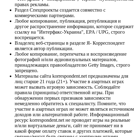
правах рекламы.
Раздел Спецпроекты создается совместно с
коммерческими партнерами.
Любое копирование, публикация, републикация и
другое распространение информации, которое содержит
ссылку на "Интерфакс-Украина", EPA / UPG, строго
воспрещается.
Владелец веб-страницы в разделе Я- Корреспондент
является автор публикации.
Любое копирование, перепечатка и воспроизведение
фотографий и/или аудиовизуальных материалов,
принадлежащих правообладателю Getty Images, строго
запрещено.
Материалы сайта korrespondent.net предназначены для
лиц старше 21 года (21+). Участие в азартных играх
может вызвать игровую зависимость. Соблюдайте
правила (принципы) ответственной игры. При
обнаружении первых признаков зависимости
немедленно обратитесь к специалисту. Помните, что
участие в азартных играх не может являться источником
доходов или альтернативой работе. Информационный
ресурс korrespondent.net не проводит игры на реальные
и/или виртуальные деньги, сайт не принимает ни в
какой форме оплату ставок и других платежей, которые
связаны/могут быть связаны с азартными играми,