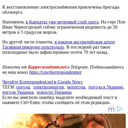
К восстановлению электроснабжения привлечены бригады
облэнерго.
Напомним,
в Карпатах уже метровый слой снега
. На горе Поп
Иван Черногорский сейчас ограниченная видимость до 50
метров и 5 градусов мороза.
На другой части планеты,
в южном австралийском штате
Тасмания рекордно похолодало
. В последний раз такое
похолодание было зафиксировано почти 70 лет назад.
Новости от
Корреспондент.net
в Telegram. Подписывайтесь
на наш канал
https://t.me/korrespondentnet
Читайте Korrespondent.net в Google News
ТЕГИ:
погода
,
электроэнергия
,
непогода
,
погода в Украине
,
погода Украина
,
новости Украины
Если вы заметили ошибку, выделите необходимый текст и
нажмите Ctrl+Enter, чтобы сообщить об этом редакции.