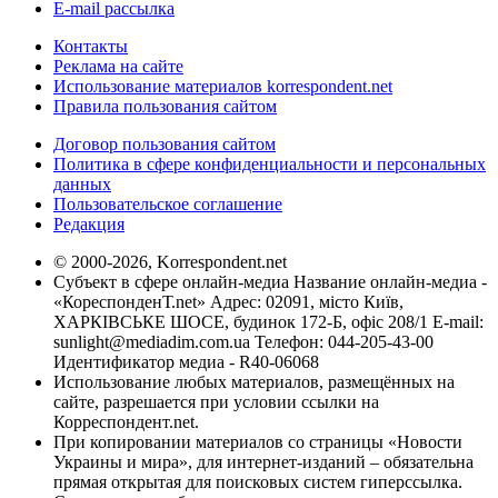
E-mail рассылка
Контакты
Реклама на сайте
Использование материалов korrespondent.net
Правила пользования сайтом
Договор пользования сайтом
Политика в сфере конфиденциальности и персональных
данных
Пользовательское соглашение
Редакция
© 2000-2026, Korrespondent.net
Субъект в сфере онлайн-медиа Название онлайн-медиа -
«КореспонденТ.net» Адрес: 02091, місто Київ,
ХАРКІВСЬКЕ ШОСЕ, будинок 172-Б, офіс 208/1 E-mail:
sunlight@mediadim.com.ua
Телефон: 044-205-43-00
Идентификатор медиа - R40-06068
Использование любых материалов, размещённых на
сайте, разрешается при условии ссылки на
Корреспондент.net.
При копировании материалов со страницы «Новости
Украины и мира», для интернет-изданий – обязательна
прямая открытая для поисковых систем гиперссылка.