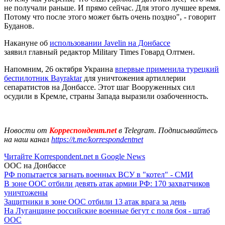
не получали раньше. И прямо сейчас. Для этого лучшее время.
Потому что после этого может быть очень поздно", - говорит
Буданов.
Накануне об
использовании Javelin на Донбассе
заявил главный редактор Military Times Говард Олтмен.
Напомним, 26 октября Украина
впервые применила турецкий
беспилотник Bayraktar
для уничтожения артиллерии
сепаратистов на Донбассе. Этот шаг Вооруженных сил
осудили в Кремле, страны Запада выразили озабоченность.
Новости от
Корреспондент.net
в Telegram. Подписывайтесь
на наш канал
https://t.me/korrespondentnet
Читайте Korrespondent.net в Google News
ООС на Донбассе
РФ попытается загнать военных ВСУ в "котел" - СМИ
В зоне ООС отбили девять атак армии РФ: 170 захватчиков
уничтожены
Защитники в зоне ООС отбили 13 атак врага за день
На Луганщине российские военные бегут с поля боя - штаб
ООС