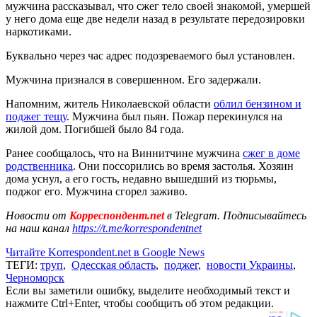
мужчина рассказывал, что сжег тело своей знакомой, умершей
у него дома еще две недели назад в результате передозировки
наркотиками.
Буквально через час адрес подозреваемого был установлен.
Мужчина признался в совершенном. Его задержали.
Напомним, житель Николаевской области
облил бензином и
поджег тещу
. Мужчина был пьян. Пожар перекинулся на
жилой дом. Погибшей было 84 года.
Ранее сообщалось, что на Виннитчине мужчина
сжег в доме
родственника
. Они поссорились во время застолья. Хозяин
дома уснул, а его гость, недавно вышедший из тюрьмы,
поджог его. Мужчина сгорел заживо.
Новости от
Корреспондент.net
в Telegram. Подписывайтесь
на наш канал
https://t.me/korrespondentnet
Читайте Korrespondent.net в Google News
ТЕГИ:
труп
,
Одесская область
,
поджег
,
новости Украины
,
Черноморск
Если вы заметили ошибку, выделите необходимый текст и
нажмите Ctrl+Enter, чтобы сообщить об этом редакции.