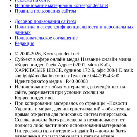
Использование материалов korrespondent.net
Правила пользования сайтом
Договор пользования сайтом
Политика в сфере конфиденциальности и персональных
данных
Пользовательское соглашение
Редакция
© 2000-2026, Korrespondent.net
Субъект в сфере онлайн-медиа Название онлайн-медиа -
«КореспонденТ.net» Адрес: 02091, місто Київ,
ХАРКІВСЬКЕ ШОСЕ, будинок 172-Б, офіс 208/1 E-mail:
sunlight@mediadim.com.ua
Телефон: 044-205-43-00
Идентификатор медиа - R40-06068
Использование любых материалов, размещённых на
сайте, разрешается при условии ссылки на
Корреспондент.net.
При копировании материалов со страницы «Новости
Украины и мира», для интернет-изданий – обязательна
прямая открытая для поисковых систем гиперссылка.
Ссылка должна быть размещена в независимости от
полного либо частичного использования материалов.
Гиперссылка (для интернет- изданий) – должна быть
размещена в подзаголовке или в первом абзаце