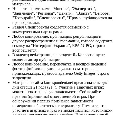
материала.
Новости с пометками "Мнение", "Экспертиза",
"Заявление", "Регионы", "Деньги", "Власть", "Выборы",
"Тест-драйв", "Спецпроекты", "Промо" публикуются на
правах рекламы.
Раздел Спецпроекты создается совместно с
коммерческими партнерами.
Любое копирование, публикация, републикация и
другое распространение информации, которое содержит
ссылку на "Интерфакс-Украина", EPA / UPG, строго
воспрещается.
Владелец веб-страницы в разделе Я- Корреспондент
является автор публикации.
Любое копирование, перепечатка и воспроизведение
фотографий и/или аудиовизуальных материалов,
принадлежащих правообладателю Getty Images, строго
запрещено.
Материалы сайта korrespondent.net предназначены для
лиц старше 21 года (21+). Участие в азартных играх
может вызвать игровую зависимость. Соблюдайте
правила (принципы) ответственной игры. При
обнаружении первых признаков зависимости
немедленно обратитесь к специалисту. Помните, что
участие в азартных играх не может являться источником
доходов или альтернативой работе. Информационный