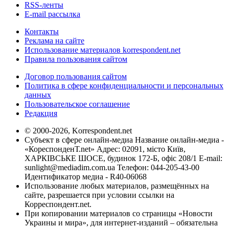
RSS-ленты
E-mail рассылка
Контакты
Реклама на сайте
Использование материалов korrespondent.net
Правила пользования сайтом
Договор пользования сайтом
Политика в сфере конфиденциальности и персональных
данных
Пользовательское соглашение
Редакция
© 2000-2026, Korrespondent.net
Субъект в сфере онлайн-медиа Название онлайн-медиа -
«КореспонденТ.net» Адрес: 02091, місто Київ,
ХАРКІВСЬКЕ ШОСЕ, будинок 172-Б, офіс 208/1 E-mail:
sunlight@mediadim.com.ua
Телефон: 044-205-43-00
Идентификатор медиа - R40-06068
Использование любых материалов, размещённых на
сайте, разрешается при условии ссылки на
Корреспондент.net.
При копировании материалов со страницы «Новости
Украины и мира», для интернет-изданий – обязательна