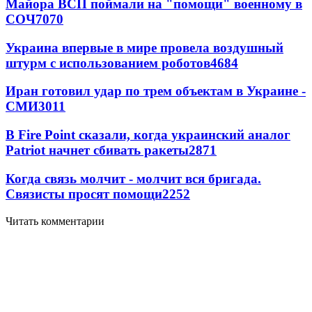
Майора ВСП поймали на "помощи" военному в
СОЧ
7070
Украина впервые в мире провела воздушный
штурм с использованием роботов
4684
Иран готовил удар по трем объектам в Украине -
СМИ
3011
В Fire Point сказали, когда украинский аналог
Patriot начнет сбивать ракеты
2871
Когда связь молчит - молчит вся бригада.
Связисты просят помощи
2252
Читать комментарии