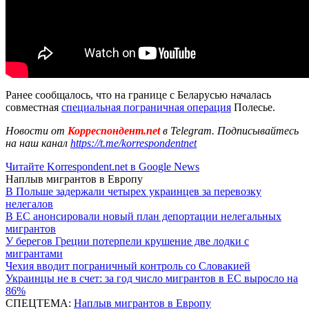
Ранее сообщалось, что на границе с Беларусью началась
совместная
специальная пограничная операция
Полесье.
Новости от
Корреспондент.net
в Telegram. Подписывайтесь
на наш канал
https://t.me/korrespondentnet
Читайте Korrespondent.net в Google News
Наплыв мигрантов в Европу
В Польше задержали четырех украинцев за перевозку
нелегалов
В ЕС анонсировали новый план депортации нелегальных
мигрантов
У берегов Греции потерпели крушение две лодки с
мигрантами
Чехия вводит пограничный контроль со Словакией
Украинцы не в счет: за год число мигрантов в ЕС выросло на
86%
СПЕЦТЕМА:
Наплыв мигрантов в Европу