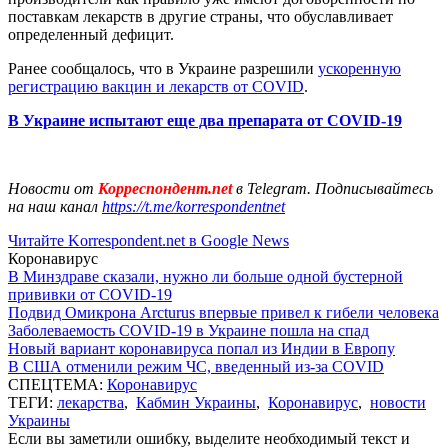
поставкам лекарств в другие страны, что обуславливает
определенный дефицит.
Ранее сообщалось, что в Украине разрешили
ускоренную
регистрацию вакцин и лекарств от COVID
.
В Украине испытают еще два препарата от COVID-19
Новости от
Корреспондент.net
в Telegram. Подписывайтесь
на наш канал
https://t.me/korrespondentnet
Читайте Korrespondent.net в Google News
Коронавирус
В Минздраве сказали, нужно ли больше одной бустерной
прививки от COVID-19
Подвид Омикрона Arcturus впервые привел к гибели человека
Заболеваемость COVID-19 в Украине пошла на спад
Новый вариант коронавируса попал из Индии в Европу
В США отменили режим ЧС, введенный из-за COVID
СПЕЦТЕМА:
Коронавирус
ТЕГИ:
лекарства
,
Кабмин Украины
,
Коронавирус
,
новости
Украины
Если вы заметили ошибку, выделите необходимый текст и