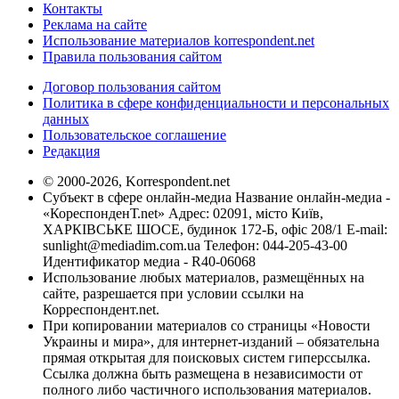
Контакты
Реклама на сайте
Использование материалов korrespondent.net
Правила пользования сайтом
Договор пользования сайтом
Политика в сфере конфиденциальности и персональных
данных
Пользовательское соглашение
Редакция
© 2000-2026, Korrespondent.net
Субъект в сфере онлайн-медиа Название онлайн-медиа -
«КореспонденТ.net» Адрес: 02091, місто Київ,
ХАРКІВСЬКЕ ШОСЕ, будинок 172-Б, офіс 208/1 E-mail:
sunlight@mediadim.com.ua
Телефон: 044-205-43-00
Идентификатор медиа - R40-06068
Использование любых материалов, размещённых на
сайте, разрешается при условии ссылки на
Корреспондент.net.
При копировании материалов со страницы «Новости
Украины и мира», для интернет-изданий – обязательна
прямая открытая для поисковых систем гиперссылка.
Ссылка должна быть размещена в независимости от
полного либо частичного использования материалов.