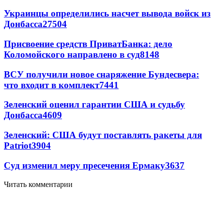
Украинцы определились насчет вывода войск из
Донбасса
27504
Присвоение средств ПриватБанка: дело
Коломойского направлено в суд
8148
ВСУ получили новое снаряжение Бундесвера:
что входит в комплект
7441
Зеленский оценил гарантии США и судьбу
Донбасса
4609
Зеленский: США будут поставлять ракеты для
Patriot
3904
Суд изменил меру пресечения Ермаку
3637
Читать комментарии