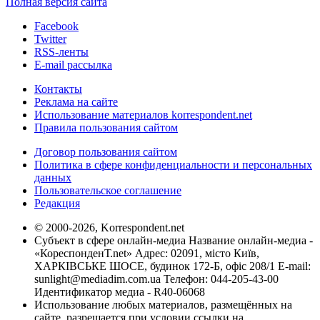
Полная версия сайта
Facebook
Twitter
RSS-ленты
E-mail рассылка
Контакты
Реклама на сайте
Использование материалов korrespondent.net
Правила пользования сайтом
Договор пользования сайтом
Политика в сфере конфиденциальности и персональных
данных
Пользовательское соглашение
Редакция
© 2000-2026, Korrespondent.net
Субъект в сфере онлайн-медиа Название онлайн-медиа -
«КореспонденТ.net» Адрес: 02091, місто Київ,
ХАРКІВСЬКЕ ШОСЕ, будинок 172-Б, офіс 208/1 E-mail:
sunlight@mediadim.com.ua
Телефон: 044-205-43-00
Идентификатор медиа - R40-06068
Использование любых материалов, размещённых на
сайте, разрешается при условии ссылки на