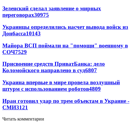
Зеленский сделал заявление о мирных
переговорах
30975
Украинцы определились насчет вывода войск из
Донбасса
10143
Майора ВСП поймали на "помощи" военному в
СОЧ
7529
Присвоение средств ПриватБанка: дело
Коломойского направлено в суд
6807
Украина впервые в мире провела воздушный
штурм с использованием роботов
4809
Иран готовил удар по трем объектам в Украине -
СМИ
3121
Читать комментарии