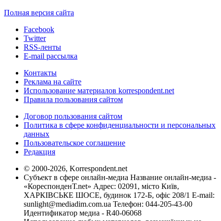
Полная версия сайта
Facebook
Twitter
RSS-ленты
E-mail рассылка
Контакты
Реклама на сайте
Использование материалов korrespondent.net
Правила пользования сайтом
Договор пользования сайтом
Политика в сфере конфиденциальности и персональных
данных
Пользовательское соглашение
Редакция
© 2000-2026, Korrespondent.net
Субъект в сфере онлайн-медиа Название онлайн-медиа -
«КореспонденТ.net» Адрес: 02091, місто Київ,
ХАРКІВСЬКЕ ШОСЕ, будинок 172-Б, офіс 208/1 E-mail:
sunlight@mediadim.com.ua
Телефон: 044-205-43-00
Идентификатор медиа - R40-06068