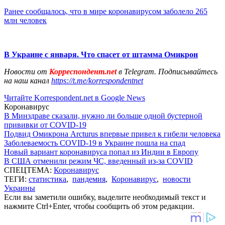
Ранее сообщалось, что в мире коронавирусом заболело 265
млн человек
В Украине с января. Что спасет от штамма Омикрон
Новости от
Корреспондент.net
в Telegram. Подписывайтесь
на наш канал
https://t.me/korrespondentnet
Читайте Korrespondent.net в Google News
Коронавирус
В Минздраве сказали, нужно ли больше одной бустерной
прививки от COVID-19
Подвид Омикрона Arcturus впервые привел к гибели человека
Заболеваемость COVID-19 в Украине пошла на спад
Новый вариант коронавируса попал из Индии в Европу
В США отменили режим ЧС, введенный из-за COVID
СПЕЦТЕМА:
Коронавирус
ТЕГИ:
статистика
,
пандемия
,
Коронавирус
,
новости
Украины
Если вы заметили ошибку, выделите необходимый текст и
нажмите Ctrl+Enter, чтобы сообщить об этом редакции.