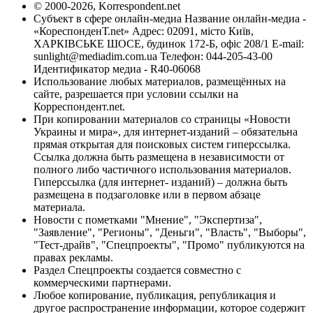
© 2000-2026, Korrespondent.net
Субъект в сфере онлайн-медиа Название онлайн-медиа -
«КореспонденТ.net» Адрес: 02091, місто Київ,
ХАРКІВСЬКЕ ШОСЕ, будинок 172-Б, офіс 208/1 E-mail:
sunlight@mediadim.com.ua
Телефон: 044-205-43-00
Идентификатор медиа - R40-06068
Использование любых материалов, размещённых на
сайте, разрешается при условии ссылки на
Корреспондент.net.
При копировании материалов со страницы «Новости
Украины и мира», для интернет-изданий – обязательна
прямая открытая для поисковых систем гиперссылка.
Ссылка должна быть размещена в независимости от
полного либо частичного использования материалов.
Гиперссылка (для интернет- изданий) – должна быть
размещена в подзаголовке или в первом абзаце
материала.
Новости с пометками "Мнение", "Экспертиза",
"Заявление", "Регионы", "Деньги", "Власть", "Выборы",
"Тест-драйв", "Спецпроекты", "Промо" публикуются на
правах рекламы.
Раздел Спецпроекты создается совместно с
коммерческими партнерами.
Любое копирование, публикация, републикация и
другое распространение информации, которое содержит