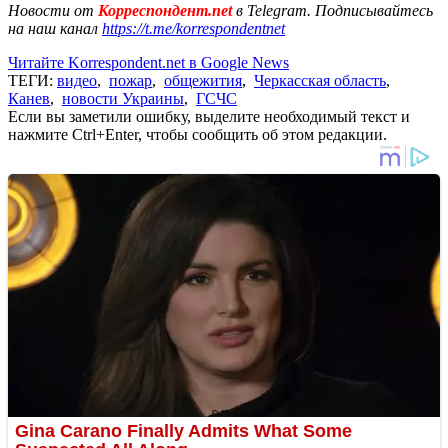
Новости от
Корреспондент.net
в Telegram. Подписывайтесь
на наш канал
https://t.me/korrespondentnet
Читайте Korrespondent.net в Google News
ТЕГИ:
видео
,
пожар
,
общежития
,
Черкасская область
,
Канев
,
новости Украины
,
ГСЧС
Если вы заметили ошибку, выделите необходимый текст и
нажмите Ctrl+Enter, чтобы сообщить об этом редакции.