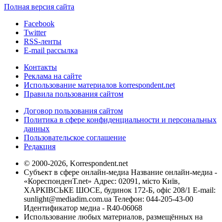
Полная версия сайта
Facebook
Twitter
RSS-ленты
E-mail рассылка
Контакты
Реклама на сайте
Использование материалов korrespondent.net
Правила пользования сайтом
Договор пользования сайтом
Политика в сфере конфиденциальности и персональных
данных
Пользовательское соглашение
Редакция
© 2000-2026, Korrespondent.net
Субъект в сфере онлайн-медиа Название онлайн-медиа -
«КореспонденТ.net» Адрес: 02091, місто Київ,
ХАРКІВСЬКЕ ШОСЕ, будинок 172-Б, офіс 208/1 E-mail:
sunlight@mediadim.com.ua
Телефон: 044-205-43-00
Идентификатор медиа - R40-06068
Использование любых материалов, размещённых на