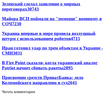
Зеленский сделал заявление о мирных
переговорах
30743
Майора ВСП поймали на "помощи" военному в
СОЧ
7230
Украина впервые в мире провела воздушный
штурм с использованием роботов
4715
Иран готовил удар по трем объектам в Украине -
СМИ
3031
В Fire Point сказали, когда украинский аналог
Patriot начнет сбивать ракеты
2895
Присвоение средств ПриватБанка: дело
Коломойского направлено в суд
2641
Читать комментарии