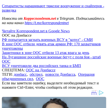
Сепаратисты наращивают тяжелое вооружение и снайперов -
разведка
Новости от
Корреспондент.net
в Telegram. Подписывайтесь
на наш канал
https://t.me/korrespondentnet
Читайте Korrespondent.net в Google News
ООС на Донбассе
РФ попытается загнать военных ВСУ в "котел" - СМИ
В зоне ООС отбили девять атак армии РФ: 170 захватчиков
уничтожены
Защитники в зоне ООС отбили 13 атак врага за день
На Луганщине российские военные бегут с поля боя - штаб
ООС
ВСУ уничтожили два российских танка и БМП
СПЕЦТЕМА:
ООС на Донбассе
ТЕГИ:
донбасс
,
обстрел
,
новости Донбасса
,
Операция
объединенных сил
,
ООС
Если вы заметили ошибку, выделите необходимый текст и
нажмите Ctrl+Enter, чтобы сообщить об этом редакции.