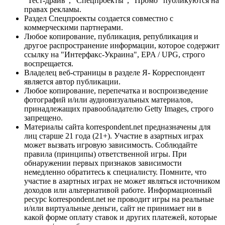
"Тест-драйв", "Спецпроекты", "Промо" публикуются на
правах рекламы.
Раздел Спецпроекты создается совместно с
коммерческими партнерами.
Любое копирование, публикация, републикация и
другое распространение информации, которое содержит
ссылку на "Интерфакс-Украина", EPA / UPG, строго
воспрещается.
Владелец веб-страницы в разделе Я- Корреспондент
является автор публикации.
Любое копирование, перепечатка и воспроизведение
фотографий и/или аудиовизуальных материалов,
принадлежащих правообладателю Getty Images, строго
запрещено.
Материалы сайта korrespondent.net предназначены для
лиц старше 21 года (21+). Участие в азартных играх
может вызвать игровую зависимость. Соблюдайте
правила (принципы) ответственной игры. При
обнаружении первых признаков зависимости
немедленно обратитесь к специалисту. Помните, что
участие в азартных играх не может являться источником
доходов или альтернативой работе. Информационный
ресурс korrespondent.net не проводит игры на реальные
и/или виртуальные деньги, сайт не принимает ни в
какой форме оплату ставок и других платежей, которые