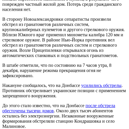
поврежден частный жилой дом. Потерь среди гражданского
населения нет.
В сторону Новоалександровки сепаратисты произвели
обстрел из гранатометов различных систем,
крупнокалиберных пулеметов и другого стрелкового оружия.
Вблизи Южного враг применил минометы калибра 120 мм и
стрелковое оружие. В районе Нью-Йорка противник вел
обстрел из гранатометов различных систем и стрелкового
оружия. Возле Прицепилевки открывался огонь из
автоматических станковых и подствольных гранатометов.
В штабе отметили, что по состоянию на 7 часов утра, 8
декабря, нарушение режима прекращения огня не
зафиксировано.
Накануне сообщалось, что на Донбассе
усилились обстрелы
.
Противник обстреливает украинские позиции с применением
запрещенного вооружения.
До этого стало известно, что на Донбассе
после обстрела
обесточены тысячи домов
. Около двух тысяч абонентов
остались без электроэнергии. Незаконные вооруженные
формирования обстреляли станцию Кондрашовка и село
Малиновое.