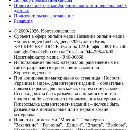
Договор пользования сайтом
Политика в сфере конфиденциальности и персональных
данных
Пользовательское соглашение
Редакция
© 2000-2026, Korrespondent.net
Субъект в сфере онлайн-медиа Название онлайн-медиа -
«КореспонденТ.net» Адрес: 02091, місто Київ,
ХАРКІВСЬКЕ ШОСЕ, будинок 172-Б, офіс 208/1 E-mail:
sunlight@mediadim.com.ua
Телефон: 044-205-43-00
Идентификатор медиа - R40-06068
Использование любых материалов, размещённых на
сайте, разрешается при условии ссылки на
Корреспондент.net.
При копировании материалов со страницы «Новости
Украины и мира», для интернет-изданий – обязательна
прямая открытая для поисковых систем гиперссылка.
Ссылка должна быть размещена в независимости от
полного либо частичного использования материалов.
Гиперссылка (для интернет- изданий) – должна быть
размещена в подзаголовке или в первом абзаце
материала.
Новости с пометками "Мнение", "Экспертиза",
"Заявление", "Регионы", "Деньги", "Власть", "Выборы",