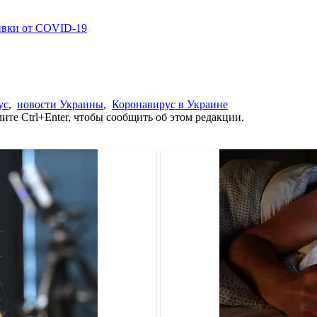
ивки от COVID-19
ус
,
новости Украины
,
Коронавирус в Украине
те Ctrl+Enter, чтобы сообщить об этом редакции.