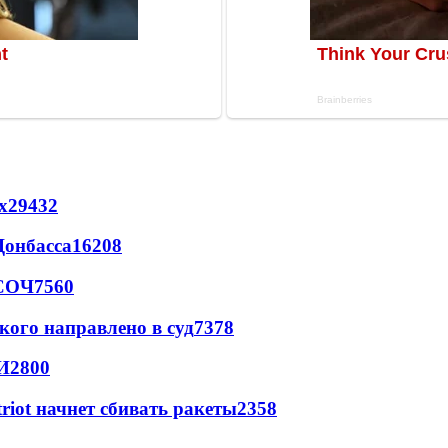
х
29432
Донбасса
16208
 СОЧ
7560
кого направлено в суд
7378
И
2800
triot начнет сбивать ракеты
2358