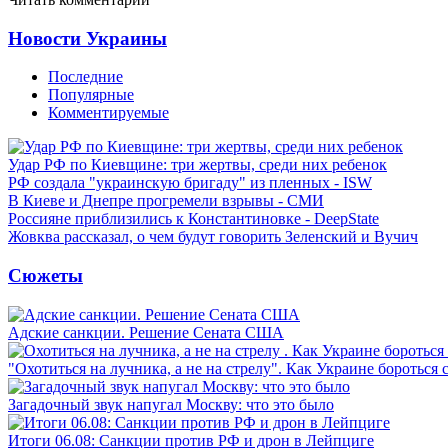
Новости Украины
Последние
Популярные
Комментируемые
Удар РФ по Киевщине: три жертвы, среди них ребенок
РФ создала "украинскую бригаду" из пленных - ISW
В Киеве и Днепре прогремели взрывы - СМИ
Россияне приблизились к Константиновке - DeepState
Жовква рассказал, о чем будут говорить Зеленский и Вучич
Сюжеты
Адские санкции. Решение Сената США
"Охотиться на лучника, а не на стрелу". Как Украине бороться 
Загадочный звук напугал Москву: что это было
Итоги 06.08: Санкции против РФ и дрон в Лейпциге