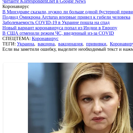
Читайте Korrespondent.net в Google News
Коронавирус
В Минздраве сказали, нужно ли больше одной бустерной прив
Подвид Омикрона Arcturus впервые привел к гибели человека
Заболеваемость COVID-19 в Украине пошла на спад
Новый вариант коронавируса попал из Индии в Европу
В США отменили режим ЧС, введенный из-за COVID
СПЕЦТЕМА:
Коронавирус
ТЕГИ:
Украина
,
вакцина
,
вакцинация
,
прививки
,
Коронавир
Если вы заметили ошибку, выделите необходимый текст и нажми