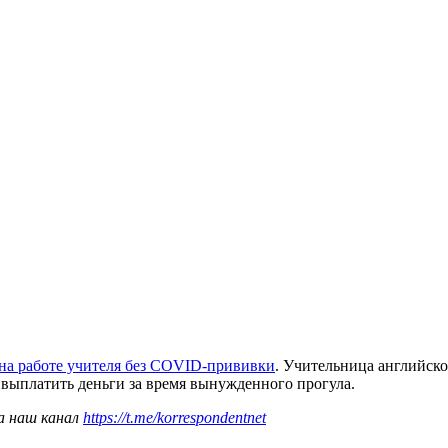
на работе учителя без COVID-прививки
. Учительница английск
и выплатить деньги за время вынужденного прогула.
а наш канал
https://t.me/korrespondentnet