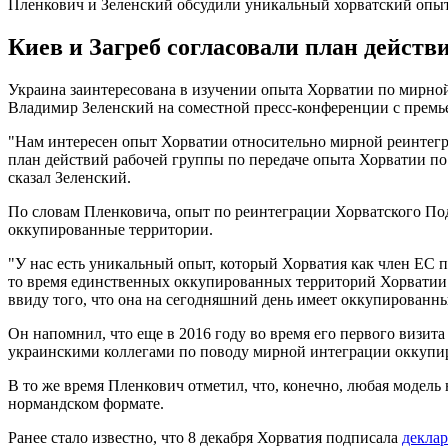
Пленкович и Зеленский обсудили уникальный хорватский опы
Киев и Загреб согласовали план действ
Украина заинтересована в изучении опыта Хорватии по мирной
Владимир Зеленский на соместной пресс-конференции с премь
"Нам интересен опыт Хорватии относительно мирной реинтегр
план действий рабочей группы по передаче опыта Хорватии по
сказал Зеленский.
По словам Пленковича, опыт по реинтеграции Хорватского По
оккупированные территории.
"У нас есть уникальный опыт, который Хорватия как член ЕС п
то время единственных оккупированных территорий Хорватии
ввиду того, что она на сегодняшний день имеет оккупированны
Он напомнил, что еще в 2016 году во время его первого визит
украинскими коллегами по поводу мирной интеграции оккупи
В то же время Пленкович отметил, что, конечно, любая модель 
нормандском формате.
Ранее стало известно, что 8 декабря Хорватия подписала
декла