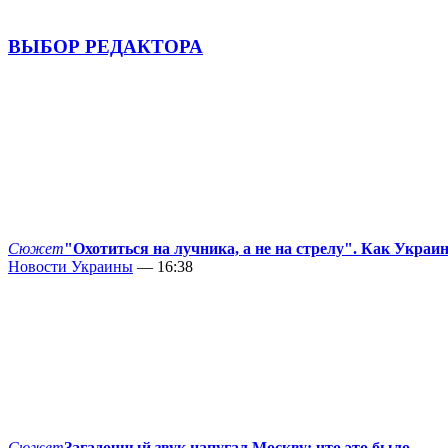
ВЫБОР РЕДАКТОРА
Сюжет
"Охотиться на лучника, а не на стрелу". Как Украи
Новости Украины
— 16:38
Сюжет
Загадочный звук напугал Москву: что это было