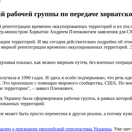
т
ий рабочей группы по передаче хорватск
 реинтеграции временно оккупированных территорий и их после
ер-министром Хорватии Андреем Пленковичем заявления для СМИ
ации территорий. И мы сегодня действительно подробно об это
 мирной реинтеграции временно оккупированных территорий. Эт
дунавья показал, как можно мирным путем, без военных операц
олучила в 1990 годах. И здесь я особо подчеркиваю, что речь и
. Это произошло с помощью мирового сообщества, США. По мое
е территории", – заявил Пленкович.
а в Украину была сформирована рабочая группа, в рамках которо
рованных территорий.
не может быть просто перенесена в другие реалии, а потому нужн
рацию о признании европейской перспективы Украины
. Уже шес