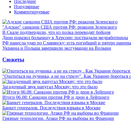
Последние
Популярные
Комментируемые
"Адские" санкции США против РФ: реакция Зеленского
В Скале подтвердили, что из полка переводят бойцов
Дрон поразил больницу в Херсоне: пострадали медработницы
РФ нанесла удар по Славянску: есть погибший и пятеро ранен
Украина и Польша завершили эксгумации на Волыни
Сюжеты
"Охотиться на лучника, а не на стрелу". Как Украине бороться 
Загадочный звук напугал Москву: что это было
Итоги 06.08: Санкции против РФ и дрон в Лейпциге
Банкет генералов. Последствия взрыва в Москве
Грязные технологии. Атаки РФ на выборы во Франции