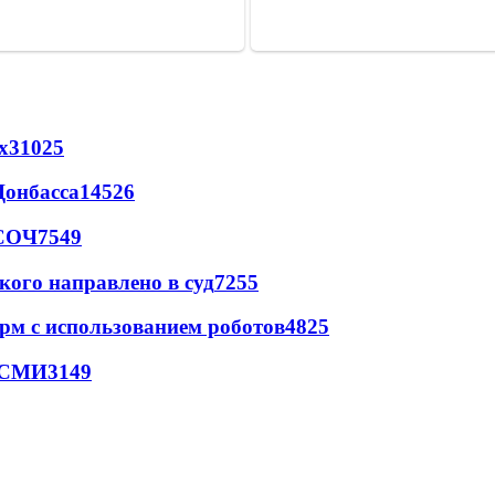
х
31025
Донбасса
14526
 СОЧ
7549
кого направлено в суд
7255
рм с использованием роботов
4825
- СМИ
3149