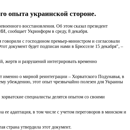
ого опыта украинской стороне.
военного восстановления. Об этом сказал президент
, сообщает Укринформ в среду, 8 декабря.
м говорили с господином премьер-министром и согласовали
от документ будет подписан нами в Брюсселе 15 декабря", –
ий, жертв и разрушений интегрировать временно
дет именно о мирной реинтеграции – Хорватского Подунавья, в
му убеждению, этот опыт чрезвычайно полезен для Украины
й хорватские специалисты делятся опытом со своими
а ее адаптация, в том числе с учетом переговоров в минском и
тая страна утвердила этот документ.