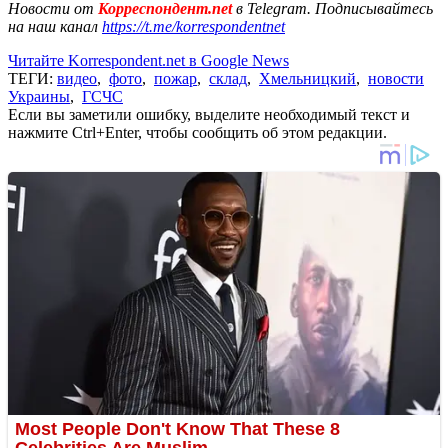
Новости от
Корреспондент.net
в Telegram. Подписывайтесь
на наш канал
https://t.me/korrespondentnet
Читайте Korrespondent.net в Google News
ТЕГИ:
видео
,
фото
,
пожар
,
склад
,
Хмельницкий
,
новости
Украины
,
ГСЧС
Если вы заметили ошибку, выделите необходимый текст и
нажмите Ctrl+Enter, чтобы сообщить об этом редакции.