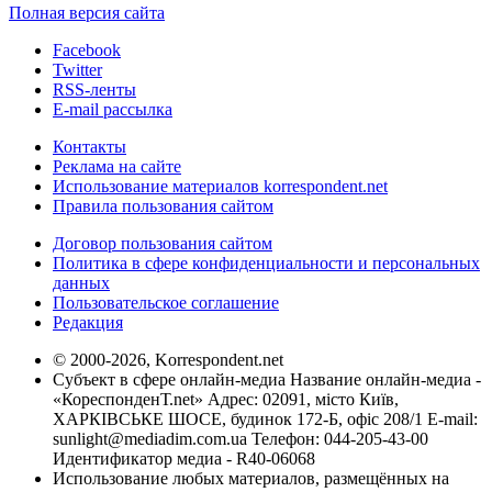
Полная версия сайта
Facebook
Twitter
RSS-ленты
E-mail рассылка
Контакты
Реклама на сайте
Использование материалов korrespondent.net
Правила пользования сайтом
Договор пользования сайтом
Политика в сфере конфиденциальности и персональных
данных
Пользовательское соглашение
Редакция
© 2000-2026, Korrespondent.net
Субъект в сфере онлайн-медиа Название онлайн-медиа -
«КореспонденТ.net» Адрес: 02091, місто Київ,
ХАРКІВСЬКЕ ШОСЕ, будинок 172-Б, офіс 208/1 E-mail:
sunlight@mediadim.com.ua
Телефон: 044-205-43-00
Идентификатор медиа - R40-06068
Использование любых материалов, размещённых на