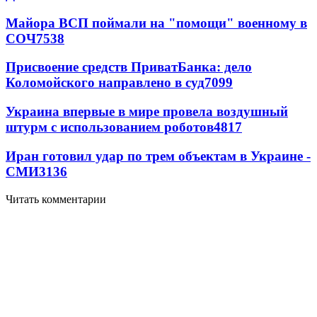
Майора ВСП поймали на "помощи" военному в
СОЧ
7538
Присвоение средств ПриватБанка: дело
Коломойского направлено в суд
7099
Украина впервые в мире провела воздушный
штурм с использованием роботов
4817
Иран готовил удар по трем объектам в Украине -
СМИ
3136
Читать комментарии