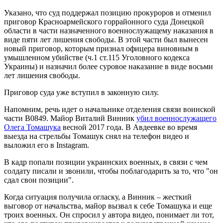
Указано, что суд поддержал позицию прокуроров и отменил
приговор Красноармейского горрайонного суда Донецкой
области в части назначенного военнослужащему наказания в
виде пяти лет лишения свободы. В этой части был вынесен
новый приговор, которым признал офицера виновным в
умышленном убийстве (ч.1 ст.115 Уголовного кодекса
Украины) и назначил более суровое наказание в виде восьми
лет лишения свободы.
Приговор суда уже вступил в законную силу.
Напомним, речь идет о начальнике отделения связи воинской
части В0849. Майор Виталий Винник
убил военнослужащего
Олега Томашука
весной 2017 года. В Авдеевке во время
выезда на стрельбы Томашук снял на телефон видео и
выложил его в Instagram.
В кадр попали позиции украинских военных, в связи с чем
солдату писали и звонили, чтобы поблагодарить за то, что "он
сдал свои позиции".
Когда ситуация получила огласку, а Винник – жесткий
выговор от начальства, майор вызвал к себе Томашука и еще
троих военных. Он спросил у автора видео, понимает ли тот,