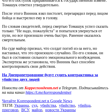
что его поступок приравнивается к государственной измене.
Томашук ответил утвердительно.
После этого Винник взял пистолет, перезарядил перед лицом
бойца и выстрелил ему в голову.
По словам свидетелей, перед смертью Томашук успел сказать
только: "Не надо, пожалуйста" и попытался увернуться от
пули, но все произошло очень быстро. Ранение оказалось
смертельным.
На суде майор признал, что солдат погиб из-за него, но
настаивал, что это произошло случайно. По его словам, он
был в состоянии сильного эмоционального возбуждения.
Экспертиза же установила, что Винник был способен
контролировать свои действия.
На Днепропетровщине будут судить контрактника за
убийство двух людей
Новости от
Корреспондент.net
в Telegram. Подписывайтесь
на наш канал
https://t.me/korrespondentnet
Читайте Korrespondent.net в Google News
ТЕГИ:
Украина
,
суд
,
убийства
,
убийство
,
убийца
,
приговор
,
ВСУ
,
майор
,
новости Украины