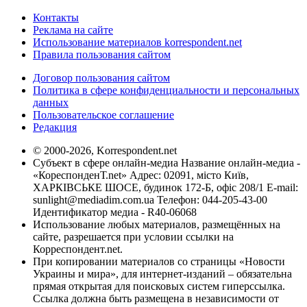
Контакты
Реклама на сайте
Использование материалов korrespondent.net
Правила пользования сайтом
Договор пользования сайтом
Политика в сфере конфиденциальности и персональных
данных
Пользовательское соглашение
Редакция
© 2000-2026, Korrespondent.net
Субъект в сфере онлайн-медиа Название онлайн-медиа -
«КореспонденТ.net» Адрес: 02091, місто Київ,
ХАРКІВСЬКЕ ШОСЕ, будинок 172-Б, офіс 208/1 E-mail:
sunlight@mediadim.com.ua
Телефон: 044-205-43-00
Идентификатор медиа - R40-06068
Использование любых материалов, размещённых на
сайте, разрешается при условии ссылки на
Корреспондент.net.
При копировании материалов со страницы «Новости
Украины и мира», для интернет-изданий – обязательна
прямая открытая для поисковых систем гиперссылка.
Ссылка должна быть размещена в независимости от